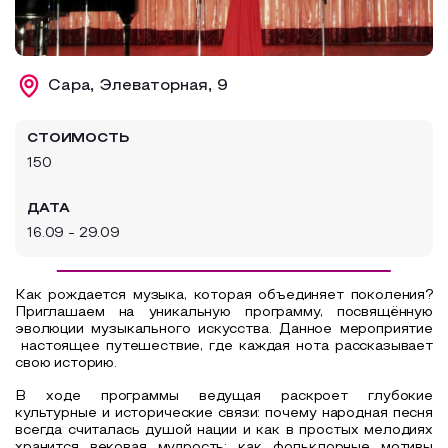
Образовательный туризм
Аттестованные экскурсоводы
Сара, Элеваторная, 9
Маршруты от экскурсоводов
Все маршруты
СТОИМОСТЬ
150
Доступная среда
ДАТА
16.09 - 29.09
Как рождается музыка, которая объединяет поколения?
Приглашаем на уникальную программу, посвящённую
эволюции музыкального искусства. Данное мероприятие
настоящее путешествие, где каждая нота рассказывает
свою историю.
В ходе программы ведущая раскроет глубокие
культурные и исторические связи: почему народная песня
всегда считалась душой нации и как в простых мелодиях
хранится вековая мудрость; как фольклорные мотивы