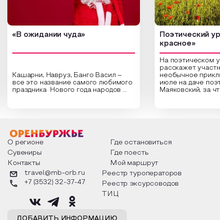
«В ожидании чуда»
Поэтический ур
красное»
На поэтическом 
расскажет участн
Кашарни, Навруз, Банго Васил –
необычное прикл
все это название самого любимого
июле на даче поэ
праздника Нового года народов
Маяковский, за ч
России. Традиции и обычаи,
Сергеевич Пушки
которыми отмечают этот праздник
время года и поч
интересны и уникальны. Участники
считают макушкой
мероприятия узнают удивительные
стихотворения о 
факты из истории этого праздника,
Федора Тютчева,
о том, как встречают новый год в
Маяковского, Але
разных уголках страны, какие
Твардовского и д
О регионе
Где остановиться
обряды совершают на удачу и
поэтов, участники
Сувениры
Где поесть
благополучие, в чем схожи и
ответы не только
Контакты
Мой маршрут
различаются традиции. Кто такой
вопросы, но проч
Дед Мороз и откуда он пришел, как
каждой строчке з
travel@mb-orb.ru
Реестр туроператоров
его называют в разных уголках
восхищение само
+7 (3532) 32-37-47
Реестр эксурсоводов
страны и как появились елочные
яркому времени г
игрушки.
ТИЦ
ДОБАВИТЬ ИНФОРМАЦИЮ