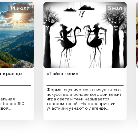
14 июля
5 мая
ая до
«Тайна тени»
«Зо
Форма сценического визуального
искусства, в основе которой лежит
ая
игра света и тени называется
Отк
лее 190
театром теней. На мероприятии
веду
участники узнают о легенде,
«Зо
культура.
которая лежит в основе создания
сам
и
этого театра, путь его развития,
мар
по
какие ключевые элементы лежат в
дре
ят города
его основе и как театр теней
Сер
 Урала и
адаптировался к местным
Зале
я с
традициям. На мастер-классе "Пять
Вели