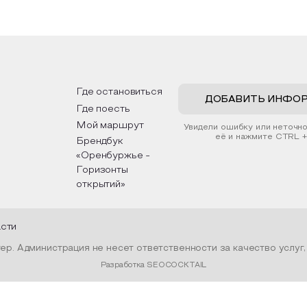
оздадите с помощью рамки,
культурными и архитекту
ной бумаги и высушенных
достопримечательностями
ений. Эко-картина дополнит
интересные факты о наци
рьер и будет напоминать о
традициях, праздниках, об
их степных просторах.
которые связаны с приро
религией; устном народн
ложим смастерить также
творчестве, в котором о
альные закладки для книг,
история возникновения на
льзуя ламинатор и прозрачную
быт и праздники.
Где остановиться
ку. Внутри закладки поместим
ДОБАВИТЬ ИНФО
Где поесть
шенные растения, красиво
мив ее логотипом библиотеки
Мой маршрут
Увидели ошибку или неточн
нтой.
её и нажмите CTRL +
Брендбук
«Оренбуржье -
Горизонты
открытий»
асти
р. Администрация не несет ответственности за качество услуг
Разработка SEOCOCKTAIL