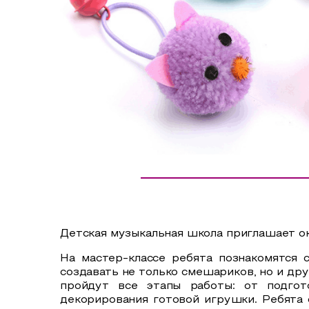
Сельский туризм
СУВЕНИРЫ
Аудио маршруты
НАЦИОНАЛЬНЫЙ ТУРИСТСКИЙ МАРШРУТ
Автотуризм
Образовательный туризм
Аттестованные экскурсоводы
Маршруты от экскурсоводов
Все маршруты
Доступная среда
Детская музыкальная школа приглашает ок
На мастер-классе ребята познакомятся 
создавать не только смешариков, но и др
пройдут все этапы работы: от подгот
декорирования готовой игрушки. Ребята