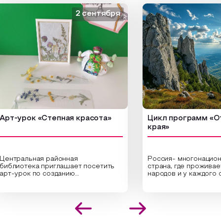
2 сентября
-урок «Степная красота»
Цикл программ «От кр
края»
ральная районная
Россия- многонациональн
иотека приглашает посетить
страна, где проживает бо
урок по созданию
народов и у каждого своя
инальных композиций из
уникальная национальная 
шенных трав и цветов.
На мероприятии участник
иалисты научат технике
совершат путешествие 
оложения растений в рамке
необъятной стране, посет
создания эстетически
Сибири, дальнего Востока,
лекательной картины, которую
Кавказа, где познакомятс