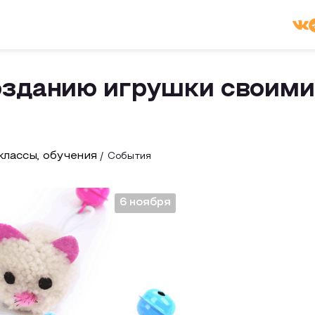
озданию игрушки своим
лассы, обучения
События
6 ноября