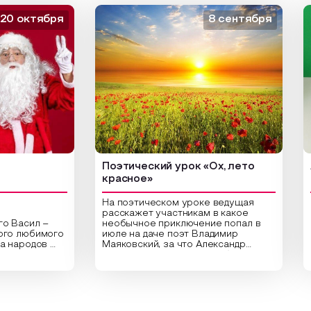
октября
8 сентября
Поэтический урок «Ох, лето
Арт
красное»
На поэтическом уроке ведущая
расскажет участникам в какое
сил –
необычное приключение попал в
Цент
любимого
июле на даче поэт Владимир
библ
ародов
Маяковский, за что Александр
арт-
,
Сергеевич Пушкин не любил это
ориг
раздник
время года и почему месяц июль
высу
астники
считают макушкой лета. Прочитав
Спец
ительные
стихотворения о лете
расп
аздника,
Федора Тютчева, Владимира
для 
 год в
Маяковского, Александра
прив