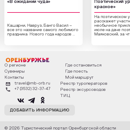
«В ожидании чуда»
Поэтический ур
красное»
На поэтическом 
расскажет участн
Кашарни, Навруз, Банго Васил –
необычное прикл
все это название самого любимого
июле на даче поэ
праздника Нового года народов
Маяковский, за ч
России. Традиции и обычаи,
Сергеевич Пушки
которыми отмечают этот праздник
время года и поч
интересны и уникальны. Участники
считают макушкой
мероприятия узнают удивительные
стихотворения о 
факты из истории этого праздника,
Федора Тютчева,
о том, как встречают новый год в
Маяковского, Але
разных уголках страны, какие
Твардовского и д
О регионе
Где остановиться
обряды совершают на удачу и
поэтов, участники
Сувениры
Где поесть
благополучие, в чем схожи и
ответы не только
Контакты
Мой маршрут
различаются традиции. Кто такой
вопросы, но проч
Дед Мороз и откуда он пришел, как
каждой строчке з
travel@mb-orb.ru
Реестр туроператоров
его называют в разных уголках
восхищение само
+7 (3532) 32-37-47
Реестр эксурсоводов
страны и как появились елочные
яркому времени г
игрушки.
ТИЦ
ДОБАВИТЬ ИНФОРМАЦИЮ
© 2026 Туристический портал Оренбургской области