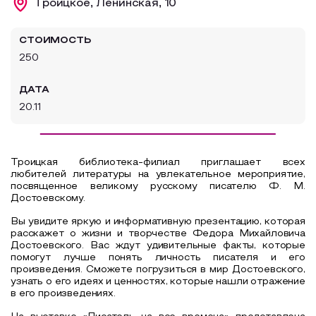
Троицкое, Ленинская, 10
Образовательный туризм
СТОИМОСТЬ
Аттестованные экскурсоводы
250
Маршруты от экскурсоводов
ДАТА
Все маршруты
20.11
Доступная среда
Троицкая библиотека-филиал приглашает всех
любителей литературы на увлекательное мероприятие,
посвященное великому русскому писателю Ф. М.
Достоевскому.
Вы увидите яркую и информативную презентацию, которая
расскажет о жизни и творчестве Федора Михайловича
Достоевского. Вас ждут удивительные факты, которые
помогут лучше понять личность писателя и его
произведения. Сможете погрузиться в мир Достоевского,
узнать о его идеях и ценностях, которые нашли отражение
в его произведениях.