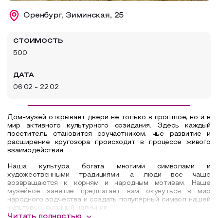
Образовательный туризм
Оренбург, Зиминская, 25
Аттестованные экскурсоводы
СТОИМОСТЬ
Маршруты от экскурсоводов
500
Все маршруты
ДАТА
Доступная среда
06.02 - 22.02
Дом-музей открывает двери не только в прошлое, но и в
мир активного культурного созидания. Здесь каждый
посетитель становится соучастником, чье развитие и
расширение кругозора происходит в процессе живого
взаимодействия.
Наша культура богата многими символами и
художественными традициями, а люди всё чаще
возвращаются к корням и народным мотивам. Наше
музейное занятие предлагает вам окунуться в мир
народного зодчества и
создать популярный символ нашей
культуры - оконный наличник.
Читать полностью