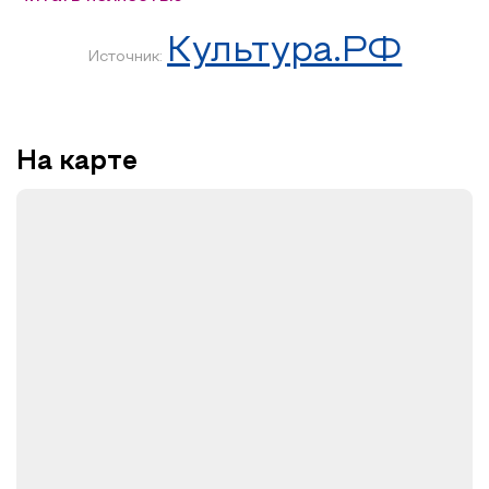
Брошь будет изготавливаться из фетра, ведь этот
материал позволяет создавать как простые элементы, так
Культура.РФ
и сложные многослойные композиции, будь то небольшие
Источник:
игрушки, украшения или целый декор для интерьера.
Процесс будет включать в себя вырезку элементов, а
также оформление и декор.
Вы
подберёте орнамент,
соберёте композицию, склеите все детали и закрепите
На карте
застёжку. Вместе с мастером вы сделаете простой, но
эффектный аксессуар с узнаваемой народной эстетикой.
Мероприятие будет проходить в тёплой и уютной
атмосфере мастерской Дома-музея семьи
Ростроповичей
.