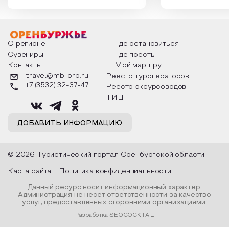
которыми отмечают этот праздник
время года и поч
интересны и уникальны. Участники
считают макушкой
мероприятия узнают удивительные
стихотворения о 
факты из истории этого праздника,
Федора Тютчева,
о том, как встречают новый год в
Маяковского, Але
разных уголках страны, какие
Твардовского и д
О регионе
Где остановиться
обряды совершают на удачу и
поэтов, участники
Сувениры
Где поесть
благополучие, в чем схожи и
ответы не только
Контакты
Мой маршрут
различаются традиции. Кто такой
вопросы, но проч
Дед Мороз и откуда он пришел, как
каждой строчке з
travel@mb-orb.ru
Реестр туроператоров
его называют в разных уголках
восхищение само
+7 (3532) 32-37-47
Реестр эксурсоводов
страны и как появились елочные
яркому времени г
игрушки.
ТИЦ
ДОБАВИТЬ ИНФОРМАЦИЮ
© 2026 Туристический портал Оренбургской области
Карта сайта
Политика конфиденциальности
Данный ресурс носит информационный характер.
Администрация не несет ответственности за качество
услуг, предоставленных сторонними организациями.
Разработка SEOCOCKTAIL