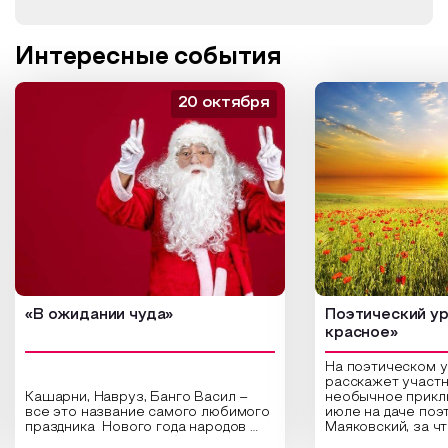
Интересные события
20 октября
«В ожидании чуда»
Поэтический ур
красное»
На поэтическом 
расскажет участн
Кашарни, Навруз, Банго Васил –
необычное прикл
все это название самого любимого
июле на даче поэ
праздника Нового года народов
Маяковский, за ч
России. Традиции и обычаи,
Сергеевич Пушки