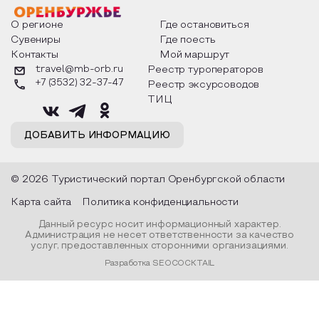
факты из истории этого праздника,
Федора Тютчева,
о том, как встречают новый год в
Маяковского, Але
разных уголках страны, какие
Твардовского и д
О регионе
Где остановиться
обряды совершают на удачу и
поэтов, участники
Сувениры
Где поесть
благополучие, в чем схожи и
ответы не только
Контакты
Мой маршрут
различаются традиции. Кто такой
вопросы, но проч
Дед Мороз и откуда он пришел, как
каждой строчке з
travel@mb-orb.ru
Реестр туроператоров
его называют в разных уголках
восхищение само
+7 (3532) 32-37-47
Реестр эксурсоводов
страны и как появились елочные
яркому времени г
игрушки.
ТИЦ
ДОБАВИТЬ ИНФОРМАЦИЮ
© 2026 Туристический портал Оренбургской области
Карта сайта
Политика конфиденциальности
Данный ресурс носит информационный характер.
Администрация не несет ответственности за качество
услуг, предоставленных сторонними организациями.
Разработка SEOCOCKTAIL