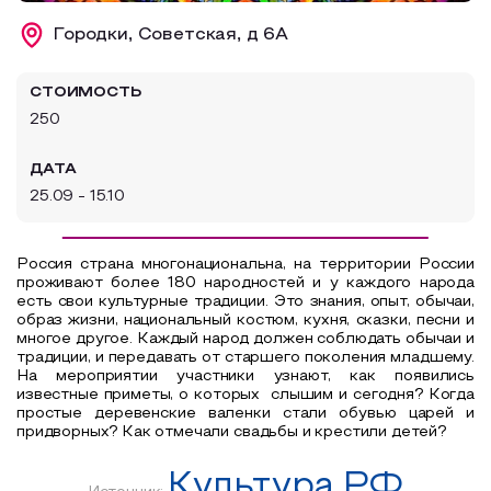
Образовательный туризм
Городки, Советская, д 6А
Аттестованные экскурсоводы
СТОИМОСТЬ
Маршруты от экскурсоводов
250
Все маршруты
ДАТА
Доступная среда
25.09 - 15.10
Россия страна многонациональна, на территории России
проживают более 180 народностей и у каждого народа
есть свои культурные традиции. Это знания, опыт, обычаи,
образ жизни, национальный костюм, кухня, сказки, песни и
многое другое. Каждый народ должен соблюдать обычаи и
традиции, и передавать от старшего поколения младшему.
На мероприятии участники узнают, как появились
известные приметы, о которых слышим и сегодня? Когда
простые деревенские валенки стали обувью царей и
придворных? Как отмечали свадьбы и крестили детей?
Культура.РФ