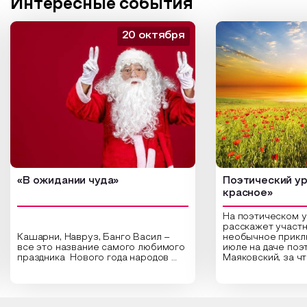
Интересные события
20 октября
«В ожидании чуда»
Поэтический ур
красное»
На поэтическом 
расскажет участн
Кашарни, Навруз, Банго Васил –
необычное прикл
все это название самого любимого
июле на даче поэ
праздника Нового года народов
Маяковский, за ч
России. Традиции и обычаи,
Сергеевич Пушки
которыми отмечают этот праздник
время года и поч
интересны и уникальны. Участники
считают макушкой
мероприятия узнают удивительные
стихотворения о 