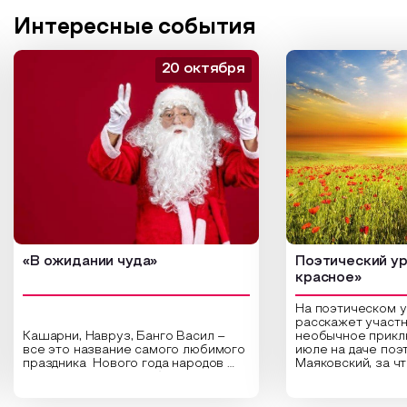
Интересные события
20 октября
«В ожидании чуда»
Поэтический ур
красное»
На поэтическом 
расскажет участн
Кашарни, Навруз, Банго Васил –
необычное прикл
все это название самого любимого
июле на даче поэ
праздника Нового года народов
Маяковский, за ч
России. Традиции и обычаи,
Сергеевич Пушки
которыми отмечают этот праздник
время года и поч
интересны и уникальны. Участники
считают макушкой