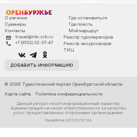
мероприятия узнают удивительные
стихотворения о 
факты из истории этого праздника,
Федора Тютчева,
о том, как встречают новый год в
Маяковского, Але
разных уголках страны, какие
Твардовского и д
О регионе
Где остановиться
обряды совершают на удачу и
поэтов, участники
Сувениры
Где поесть
благополучие, в чем схожи и
ответы не только
Контакты
Мой маршрут
различаются традиции. Кто такой
вопросы, но проч
Дед Мороз и откуда он пришел, как
каждой строчке з
travel@mb-orb.ru
Реестр туроператоров
его называют в разных уголках
восхищение само
+7 (3532) 32-37-47
Реестр эксурсоводов
страны и как появились елочные
яркому времени г
игрушки.
ТИЦ
ДОБАВИТЬ ИНФОРМАЦИЮ
© 2026 Туристический портал Оренбургской области
Карта сайта
Политика конфиденциальности
Данный ресурс носит информационный характер.
Администрация не несет ответственности за качество
услуг, предоставленных сторонними организациями.
Разработка SEOCOCKTAIL