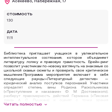
Асекеево, Набережная, 17
Образовательный туризм
СТОИМОСТЬ
Аттестованные экскурсоводы
130
Маршруты от экскурсоводов
ДАТА
Все маршруты
11.11
Доступная среда
Библиотека приглашает учащихся в увлекательное
интеллектуальное состязания, которое объединяет
литературу, логику и правовую грамотность. Брейн-ринг
позволит участникам по-новому взглянуть на знакомые со
школьной скамьи сюжеты и проверить свое критическое
мышление.
Программа мероприятия включает в себя
следующие раунды:«Литературный детектив» —
юридический анализ поступков персонажей. Участники
определят степень вины Родиона Раскольникова
(«Преступление и наказание» Ф. М. Достоевского),
разберут правомерность действий Германна («Пиковая
дама» А. С. Пушкина) и оценят с точки зрения
Читать полностью
современного закона мотивы героев драмы «Гроза» А. Н.
Островского.
«Следствие ведут эрудиты» — логический