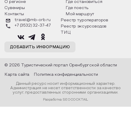
разных уголках страны, какие
Твардовского и д
О регионе
Где остановиться
обряды совершают на удачу и
поэтов, участники
Сувениры
Где поесть
благополучие, в чем схожи и
ответы не только
Контакты
Мой маршрут
различаются традиции. Кто такой
вопросы, но проч
Дед Мороз и откуда он пришел, как
каждой строчке з
travel@mb-orb.ru
Реестр туроператоров
его называют в разных уголках
восхищение само
+7 (3532) 32-37-47
Реестр эксурсоводов
страны и как появились елочные
яркому времени г
игрушки.
ТИЦ
ДОБАВИТЬ ИНФОРМАЦИЮ
© 2026 Туристический портал Оренбургской области
Карта сайта
Политика конфиденциальности
Данный ресурс носит информационный характер.
Администрация не несет ответственности за качество
услуг, предоставленных сторонними организациями.
Разработка SEOCOCKTAIL