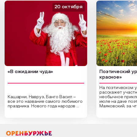
20 октября
«В ожидании чуда»
Поэтический ур
красное»
На поэтическом 
расскажет участн
Кашарни, Навруз, Банго Васил –
необычное прикл
все это название самого любимого
июле на даче поэ
праздника Нового года народов
Маяковский, за ч
России. Традиции и обычаи,
Сергеевич Пушки
которыми отмечают этот праздник
время года и поч
интересны и уникальны. Участники
считают макушкой
мероприятия узнают удивительные
стихотворения о 
факты из истории этого праздника,
Федора Тютчева,
о том, как встречают новый год в
Маяковского, Але