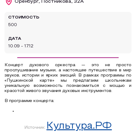
Оренбург, Постникова, 32А
Образовательный туризм
СТОИМОСТЬ
Аттестованные экскурсоводы
500
Маршруты от экскурсоводов
ДАТА
Все маршруты
10.09 - 17.12
Доступная среда
Концерт духового оркестра — это не просто
прослушивание музыки, а настоящее путешествие в мир
звуков, истории и ярких эмоций. В рамках программы по
«Пушкинской карте» мы предлагаем школьникам
уникальную возможность познакомиться с мощью и
красотой живого звучания духовых инструментов.
В программе концерта:
Культура.РФ
Источник: