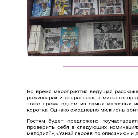
Сельский туризм
СУВЕНИРЫ
Аудио маршруты
НАЦИОНАЛЬНЫЙ ТУРИСТСКИЙ МАРШРУТ
Автотуризм
Образовательный туризм
Аттестованные экскурсоводы
Маршруты от экскурсоводов
Все маршруты
Во время мероприятия ведущая расскажет
Доступная среда
режиссерах и операторах, о мировых про
тоже время одном из самых массовых ис
коротка. Однако ежедневно миллионы зрит
Гостям будет предложено поучаствовать
проверить себя в следующих номинациях:
мелодия?», «Узнай героев по описанию» и 