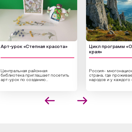
урок «Степная красота»
Цикл программ «От кра
края»
ральная районная
Россия- многонациональн
иотека приглашает посетить
страна, где проживает бол
урок по созданию
народов и у каждого своя
инальных композиций из
уникальная национальная 
шенных трав и цветов.
На мероприятии участник
иалисты научат технике
совершат путешествие п
оложения растений в рамке
необъятной стране, посет
создания эстетически
Сибири, дальнего Востока,
лекательной картины, которую
Кавказа, где познакомятс
оздадите с помощью рамки,
культурными и архитекту
ной бумаги и высушенных
достопримечательностями
ений. Эко-картина дополнит
интересные факты о наци
рьер и будет напоминать о
традициях, праздниках, обр
их степных просторах.
которые связаны с природ