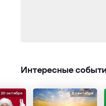
Интересные событ
октября
8 сентября