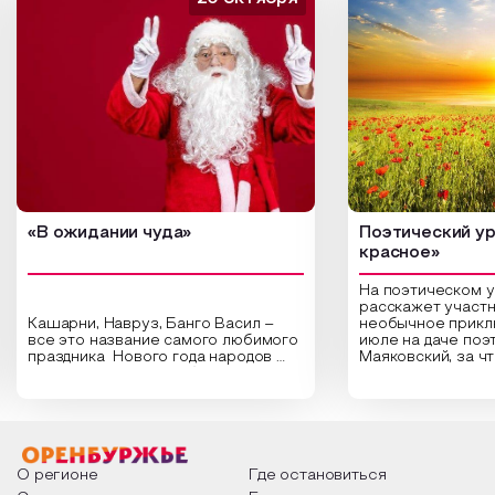
«В ожидании чуда»
Поэтический ур
красное»
На поэтическом 
расскажет участн
Кашарни, Навруз, Банго Васил –
необычное прикл
все это название самого любимого
июле на даче поэ
праздника Нового года народов
Маяковский, за ч
России. Традиции и обычаи,
Сергеевич Пушки
которыми отмечают этот праздник
время года и поч
интересны и уникальны. Участники
считают макушкой
мероприятия узнают удивительные
стихотворения о 
факты из истории этого праздника,
Федора Тютчева,
о том, как встречают новый год в
Маяковского, Але
разных уголках страны, какие
Твардовского и д
О регионе
Где остановиться
обряды совершают на удачу и
поэтов, участники