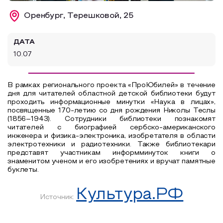
Образовательный туризм
Оренбург, Терешковой, 25
Аттестованные экскурсоводы
ДАТА
Маршруты от экскурсоводов
10.07
Все маршруты
Доступная среда
В рамках регионального проекта «ПроЮбилей» в течение
дня для читателей областной детской библиотеки будут
проходить информационные минутки «Наука в лицах»,
посвященные 170-летию со дня рождения Николы Теслы
(1856–1943). Сотрудники библиотеки познакомят
читателей с биографией сербско-американского
инженера и физика-электроника, изобретателя в области
электротехники и радиотехники. Также библиотекари
представят участникам информминуток книги о
знаменитом ученом и его изобретениях и вручат памятные
буклеты.
Культура.РФ
Источник: