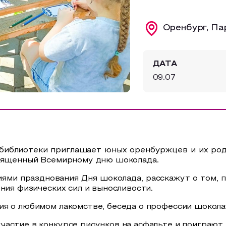
Оренбург, Па
ДАТА
09.07
 библиотеки приглашает юных оренбуржцев и их род
священный Всемирному дню шоколада.
ями празднования Дня шоколада, расскажут о том, 
ния физических сил и выносливости.
я о любимом лакомстве, беседа о профессии шоколат
астие в конкурсе рисунков на асфальте и поиграют