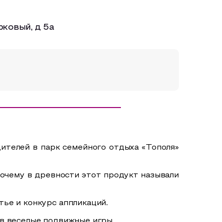
рковый, д 5а
ителей в парк семейного отдыха «Тополя»
почему в древности этот продукт называли
ье и конкурс аппликаций.
 в веселые подвижные игры.