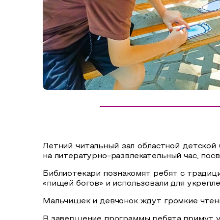
Сельский туризм
СУВЕНИРЫ
Аудио маршруты
НАЦИОНАЛЬНЫЙ ТУРИСТСКИЙ МАРШРУТ
Автотуризм
Образовательный туризм
Аттестованные экскурсоводы
Маршруты от экскурсоводов
Все маршруты
Летний читальный зал областной детской
Доступная среда
на литературно-развлекательный час, по
Библиотекари познакомят ребят с традици
«пищей богов» и использовали для укрепле
Мальчишек и девчонок ждут громкие чтени
В завершение программы ребята примут уч