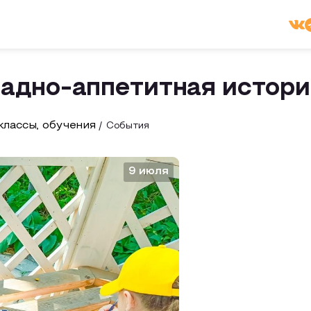
дно-аппетитная истори
лассы, обучения
События
9 июля