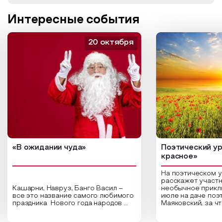
Интересные события
20 октября
«В ожидании чуда»
Поэтический ур
красное»
На поэтическом 
расскажет участн
Кашарни, Навруз, Банго Васил –
необычное прикл
все это название самого любимого
июле на даче поэ
праздника Нового года народов
Маяковский, за ч
России. Традиции и обычаи,
Сергеевич Пушки
которыми отмечают этот праздник
время года и поч