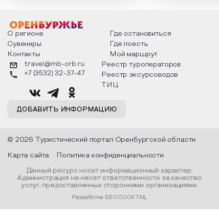
интересны и уникальны. Участники
считают макушкой
мероприятия узнают удивительные
стихотворения о 
факты из истории этого праздника,
Федора Тютчева,
о том, как встречают новый год в
Маяковского, Але
разных уголках страны, какие
Твардовского и д
О регионе
Где остановиться
обряды совершают на удачу и
поэтов, участники
Сувениры
Где поесть
благополучие, в чем схожи и
ответы не только
Контакты
Мой маршрут
различаются традиции. Кто такой
вопросы, но проч
Дед Мороз и откуда он пришел, как
каждой строчке з
travel@mb-orb.ru
Реестр туроператоров
его называют в разных уголках
восхищение само
+7 (3532) 32-37-47
Реестр эксурсоводов
страны и как появились елочные
яркому времени г
игрушки.
ТИЦ
ДОБАВИТЬ ИНФОРМАЦИЮ
© 2026 Туристический портал Оренбургской области
Карта сайта
Политика конфиденциальности
Данный ресурс носит информационный характер.
Администрация не несет ответственности за качество
услуг, предоставленных сторонними организациями.
Разработка SEOCOCKTAIL