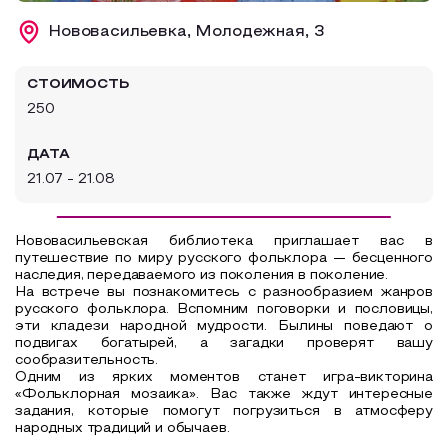
Образовательный туризм
Нововасильевка, Молодежная, 3
Аттестованные экскурсоводы
СТОИМОСТЬ
Маршруты от экскурсоводов
250
Все маршруты
ДАТА
Доступная среда
21.07 - 21.08
Нововасильевская библиотека приглашает вас в
путешествие по миру русского фольклора — бесценного
наследия, передаваемого из поколения в поколение.
На встрече вы познакомитесь с разнообразием жанров
русского фольклора. Вспомним поговорки и пословицы,
эти кладези народной мудрости. Былины поведают о
подвигах богатырей, а загадки проверят вашу
сообразительность.
Одним из ярких моментов станет игра-викторина
«Фольклорная мозаика». Вас также ждут интересные
задания, которые помогут погрузиться в атмосферу
народных традиций и обычаев.