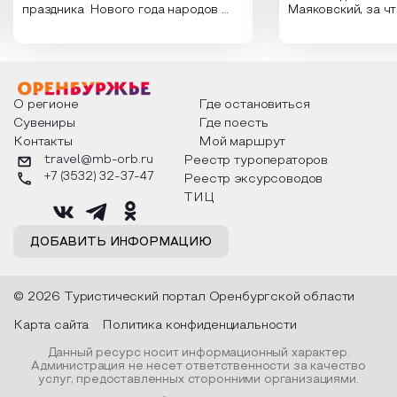
праздника Нового года народов
Маяковский, за ч
России. Традиции и обычаи,
Сергеевич Пушки
которыми отмечают этот праздник
время года и поч
интересны и уникальны. Участники
считают макушкой
мероприятия узнают удивительные
стихотворения о 
факты из истории этого праздника,
Федора Тютчева,
о том, как встречают новый год в
Маяковского, Але
разных уголках страны, какие
Твардовского и д
О регионе
Где остановиться
обряды совершают на удачу и
поэтов, участники
Сувениры
Где поесть
благополучие, в чем схожи и
ответы не только
Контакты
Мой маршрут
различаются традиции. Кто такой
вопросы, но проч
Дед Мороз и откуда он пришел, как
каждой строчке з
travel@mb-orb.ru
Реестр туроператоров
его называют в разных уголках
восхищение само
+7 (3532) 32-37-47
Реестр эксурсоводов
страны и как появились елочные
яркому времени г
игрушки.
ТИЦ
ДОБАВИТЬ ИНФОРМАЦИЮ
© 2026 Туристический портал Оренбургской области
Карта сайта
Политика конфиденциальности
Данный ресурс носит информационный характер.
Администрация не несет ответственности за качество
услуг, предоставленных сторонними организациями.