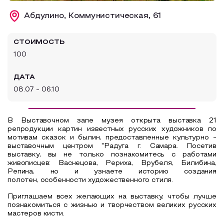
Образовательный туризм
Абдулино, Коммунистическая, 61
Аттестованные экскурсоводы
СТОИМОСТЬ
Маршруты от экскурсоводов
100
Все маршруты
ДАТА
Доступная среда
08.07 - 06.10
В Выставочном зале музея открыта выставка 21
репродукции картин известных русских художников по
мотивам сказок и былин, предоставленные культурно -
выставочным центром "Радуга г. Самара. Посетив
выставку, вы не только познакомитесь с работами
живописцев: Васнецова, Рериха, Врубеля, Билибина,
Репина, но и узнаете историю создания
полотен, особенности художественного стиля.
Приглашаем всех желающих на выставку, чтобы лучше
познакомиться с жизнью и творчеством великих русских
мастеров кисти.