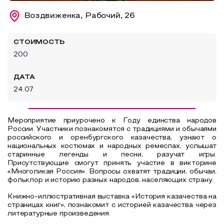
Образовательный туризм
Воздвиженка, Рабочий, 26
Аттестованные экскурсоводы
СТОИМОСТЬ
Маршруты от экскурсоводов
200
Все маршруты
ДАТА
Доступная среда
24.07
Мероприятие приурочено к Году единства народов
России. Участники познакомятся с традициями и обычаями
российского и оренбургского казачества, узнают о
национальных костюмах и народных ремеслах, услышат
старинные легенды и песни, разучат игры.
Присутствующие смогут принять участие в викторине
«Многоликая Россия». Вопросы охватят традиции, обычаи,
фольклор и историю разных народов, населяющих страну.
Книжно-иллюстративная выставка «История казачества на
страницах книг»,
познакомит с историей казачества через
литературные произведения.