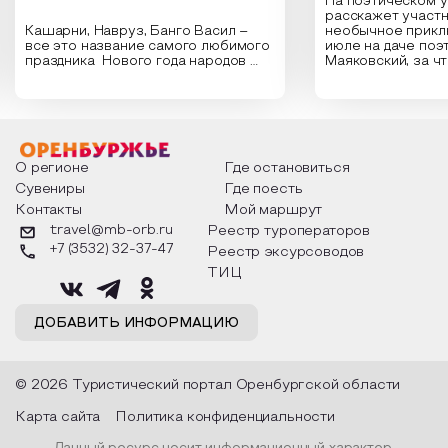
На поэтическом 
расскажет участн
Кашарни, Навруз, Банго Васил –
необычное прикл
все это название самого любимого
июле на даче поэ
праздника Нового года народов
Маяковский, за ч
России. Традиции и обычаи,
Сергеевич Пушки
которыми отмечают этот праздник
время года и поч
интересны и уникальны. Участники
считают макушкой
мероприятия узнают удивительные
стихотворения о 
факты из истории этого праздника,
Федора Тютчева,
о том, как встречают новый год в
Маяковского, Але
разных уголках страны, какие
Твардовского и д
О регионе
Где остановиться
обряды совершают на удачу и
поэтов, участники
Сувениры
Где поесть
благополучие, в чем схожи и
ответы не только
Контакты
Мой маршрут
различаются традиции. Кто такой
вопросы, но проч
Дед Мороз и откуда он пришел, как
каждой строчке з
travel@mb-orb.ru
Реестр туроператоров
его называют в разных уголках
восхищение само
+7 (3532) 32-37-47
Реестр эксурсоводов
страны и как появились елочные
яркому времени г
игрушки.
ТИЦ
ДОБАВИТЬ ИНФОРМАЦИЮ
© 2026 Туристический портал Оренбургской области
Карта сайта
Политика конфиденциальности