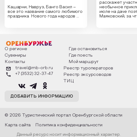
расскажет участн
Кашарни, Навруз, Банго Васил –
необычное прикл
все это название самого любимого
июле на даче поэ
праздника Нового года народов
Маяковский, за ч
России. Традиции и обычаи,
Сергеевич Пушки
которыми отмечают этот праздник
время года и поч
интересны и уникальны. Участники
считают макушкой
мероприятия узнают удивительные
стихотворения о 
факты из истории этого праздника,
Федора Тютчева,
о том, как встречают новый год в
Маяковского, Але
разных уголках страны, какие
Твардовского и д
О регионе
Где остановиться
обряды совершают на удачу и
поэтов, участники
Сувениры
Где поесть
благополучие, в чем схожи и
ответы не только
Контакты
Мой маршрут
различаются традиции. Кто такой
вопросы, но проч
Дед Мороз и откуда он пришел, как
каждой строчке з
travel@mb-orb.ru
Реестр туроператоров
его называют в разных уголках
восхищение само
+7 (3532) 32-37-47
Реестр эксурсоводов
страны и как появились елочные
яркому времени г
игрушки.
ТИЦ
ДОБАВИТЬ ИНФОРМАЦИЮ
© 2026 Туристический портал Оренбургской области
Карта сайта
Политика конфиденциальности
Данный ресурс носит информационный характер.