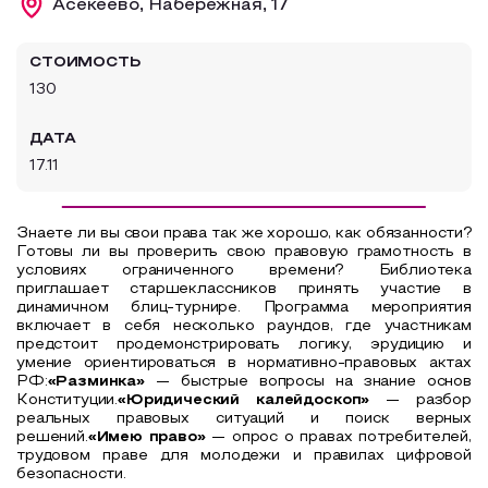
Асекеево, Набережная, 17
Образовательный туризм
СТОИМОСТЬ
Аттестованные экскурсоводы
130
Маршруты от экскурсоводов
ДАТА
Все маршруты
17.11
Доступная среда
Знаете ли вы свои права так же хорошо, как обязанности?
Готовы ли вы проверить свою правовую грамотность в
условиях ограниченного времени? Библиотека
приглашает старшеклассников принять участие в
динамичном блиц-турнире.
Программа мероприятия
включает в себя несколько раундов, где участникам
предстоит продемонстрировать логику, эрудицию и
умение ориентироваться в нормативно-правовых актах
РФ:
«Разминка»
— быстрые вопросы на знание основ
Конституции.
«Юридический калейдоскоп»
— разбор
реальных правовых ситуаций и поиск верных
решений.
«Имею право»
— опрос о правах потребителей,
трудовом праве для молодежи и правилах цифровой
безопасности.