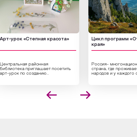
урок «Степная красота»
Цикл программ «От кр
края»
ральная районная
Россия- многонациональн
иотека приглашает посетить
страна, где проживает бол
урок по созданию
народов и у каждого своя
инальных композиций из
уникальная национальная 
шенных трав и цветов.
На мероприятии участник
иалисты научат технике
совершат путешествие 
оложения растений в рамке
необъятной стране, посет
создания эстетически
Сибири, дальнего Востока,
лекательной картины, которую
Кавказа, где познакомятс
оздадите с помощью рамки,
культурными и архитекту
ной бумаги и высушенных
достопримечательностями
ений. Эко-картина дополнит
интересные факты о наци
рьер и будет напоминать о
традициях, праздниках, обр
их степных просторах.
которые связаны с природ
религией; устном народн
ложим смастерить также
творчестве, в котором о