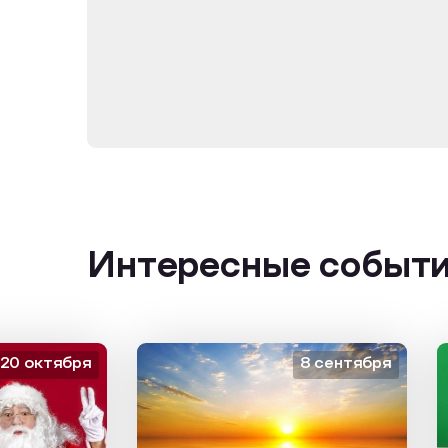
Интересные событ
октября
8 сентября