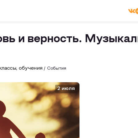
овь и верность. Музыка
лассы, обучения
События
2 июля