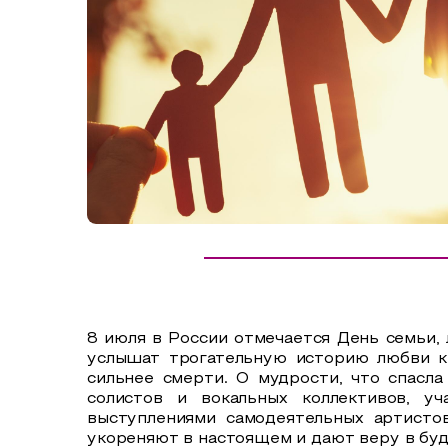
Сельский туризм
СУВЕНИРЫ
Аудио маршруты
НАЦИОНАЛЬНЫЙ ТУРИСТСКИЙ МАРШРУТ
Автотуризм
Образовательный туризм
Аттестованные экскурсоводы
Маршруты от экскурсоводов
Все маршруты
Доступная среда
8 июля в России отмечается День семьи,
услышат трогательную историю любви кн
сильнее смерти. О мудрости, что спасла
солистов и вокальных коллективов, у
выступлениями самодеятельных артисто
укореняют в настоящем и дают веру в бу