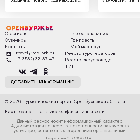
праздника Нового года народов
Маяковский, за ч
России. Традиции и обычаи,
Сергеевич Пушки
которыми отмечают этот праздник
время года и поч
интересны и уникальны. Участники
считают макушкой
мероприятия узнают удивительные
стихотворения о 
факты из истории этого праздника,
Федора Тютчева,
о том, как встречают новый год в
Маяковского, Але
разных уголках страны, какие
Твардовского и д
О регионе
Где остановиться
обряды совершают на удачу и
поэтов, участники
Сувениры
Где поесть
благополучие, в чем схожи и
ответы не только
Контакты
Мой маршрут
различаются традиции. Кто такой
вопросы, но проч
Дед Мороз и откуда он пришел, как
каждой строчке з
travel@mb-orb.ru
Реестр туроператоров
его называют в разных уголках
восхищение само
+7 (3532) 32-37-47
Реестр эксурсоводов
страны и как появились елочные
яркому времени г
игрушки.
ТИЦ
ДОБАВИТЬ ИНФОРМАЦИЮ
© 2026 Туристический портал Оренбургской области
Карта сайта
Политика конфиденциальности
Данный ресурс носит информационный характер.
Администрация не несет ответственности за качество
услуг, предоставленных сторонними организациями.
Разработка SEOCOCKTAIL