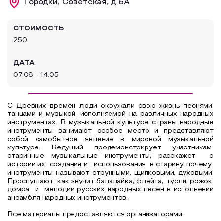
Городки, Советская, д 6А
Образовательный туризм
СТОИМОСТЬ
Аттестованные экскурсоводы
250
Маршруты от экскурсоводов
ДАТА
Все маршруты
07.08 - 14.05
Доступная среда
С Древних времен люди окружали свою жизнь песнями,
танцами и музыкой, исполняемой на различных народных
инструментах. В музыкальной культуре страны народные
инструменты занимают особое место и представляют
собой самобытное явление в мировой музыкальной
культуре. Ведущий продемонстрирует участникам
старинные музыкальные инструменты, расскажет о
истории их создания и использования в старину, почему
инструменты называют струнными, щипковыми, духовыми.
Прослушают как звучит балалайка, флейта, гусли, рожок,
домра и мелодии русских народных песен в исполнении
ансамбля народных инструментов.
Все материалы предоставляются организаторами.