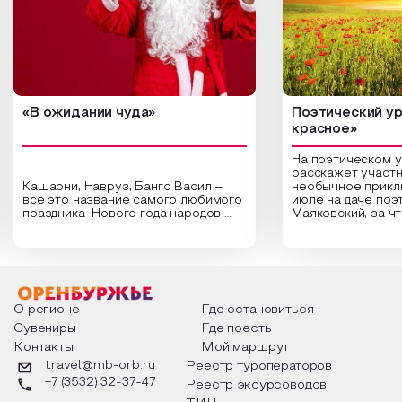
«В ожидании чуда»
Поэтический ур
красное»
На поэтическом 
расскажет участн
Кашарни, Навруз, Банго Васил –
необычное прикл
все это название самого любимого
июле на даче поэ
праздника Нового года народов
Маяковский, за ч
России. Традиции и обычаи,
Сергеевич Пушки
которыми отмечают этот праздник
время года и поч
интересны и уникальны. Участники
считают макушкой
мероприятия узнают удивительные
стихотворения о 
факты из истории этого праздника,
Федора Тютчева,
о том, как встречают новый год в
Маяковского, Але
разных уголках страны, какие
Твардовского и д
О регионе
Где остановиться
обряды совершают на удачу и
поэтов, участники
Сувениры
Где поесть
благополучие, в чем схожи и
ответы не только
Контакты
Мой маршрут
различаются традиции. Кто такой
вопросы, но проч
Дед Мороз и откуда он пришел, как
каждой строчке з
travel@mb-orb.ru
Реестр туроператоров
его называют в разных уголках
восхищение само
+7 (3532) 32-37-47
Реестр эксурсоводов
страны и как появились елочные
яркому времени г