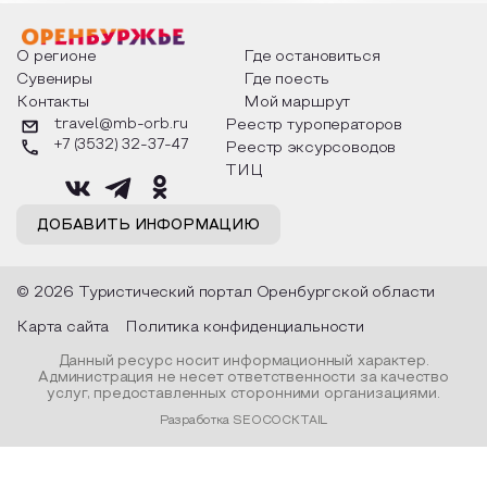
мероприятия узнают удивительные
стихотворения о 
факты из истории этого праздника,
Федора Тютчева,
о том, как встречают новый год в
Маяковского, Але
разных уголках страны, какие
Твардовского и д
О регионе
Где остановиться
обряды совершают на удачу и
поэтов, участники
Сувениры
Где поесть
благополучие, в чем схожи и
ответы не только
Контакты
Мой маршрут
различаются традиции. Кто такой
вопросы, но проч
Дед Мороз и откуда он пришел, как
каждой строчке з
travel@mb-orb.ru
Реестр туроператоров
его называют в разных уголках
восхищение само
+7 (3532) 32-37-47
Реестр эксурсоводов
страны и как появились елочные
яркому времени г
игрушки.
ТИЦ
ДОБАВИТЬ ИНФОРМАЦИЮ
© 2026 Туристический портал Оренбургской области
Карта сайта
Политика конфиденциальности
Данный ресурс носит информационный характер.
Администрация не несет ответственности за качество
услуг, предоставленных сторонними организациями.
Разработка SEOCOCKTAIL