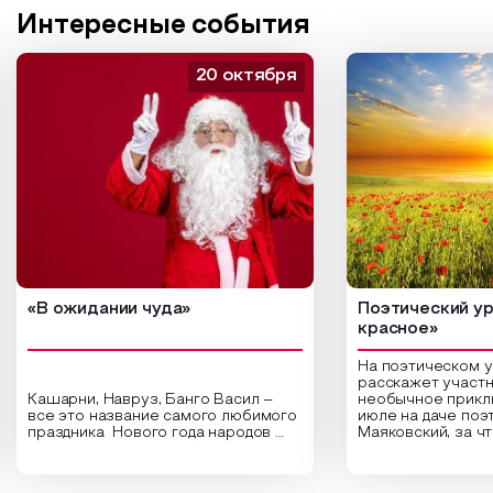
Интересные события
20 октября
«В ожидании чуда»
Поэтический ур
красное»
На поэтическом 
расскажет участн
Кашарни, Навруз, Банго Васил –
необычное прикл
все это название самого любимого
июле на даче поэ
праздника Нового года народов
Маяковский, за ч
России. Традиции и обычаи,
Сергеевич Пушки
которыми отмечают этот праздник
время года и поч
интересны и уникальны. Участники
считают макушкой