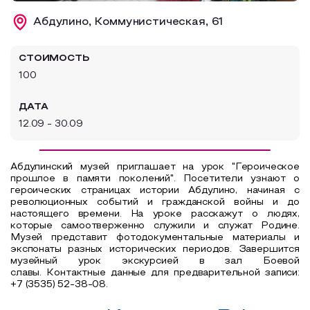
Образовательный туризм
Абдулино, Коммунистическая, 61
Аттестованные экскурсоводы
СТОИМОСТЬ
Маршруты от экскурсоводов
100
Все маршруты
ДАТА
Доступная среда
12.09 - 30.09
Абдулинский музей приглашает на урок "Героическое
прошлое в памяти поколений". Посетители узнают о
героических страницах истории Абдулино, начиная с
революционных событий и гражданской войны и до
настоящего времени. На уроке расскажут о людях,
которые самоотверженно служили и служат Родине.
Музей представит фотодокументальные материалы и
экспонаты разных исторических периодов. Завершится
музейный урок экскурсией в зал Боевой
славы. Контактные данные для предварительной записи:
+7 (3535) 52-38-08.