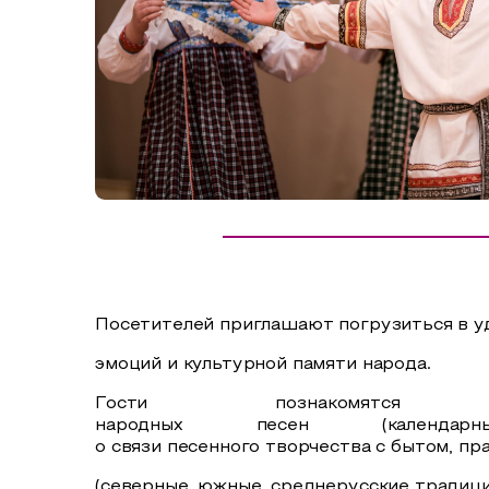
Сельский туризм
СУВЕНИРЫ
Аудио маршруты
НАЦИОНАЛЬНЫЙ ТУРИСТСКИЙ МАРШРУТ
Автотуризм
Образовательный туризм
Аттестованные экскурсоводы
Маршруты от экскурсоводов
Все маршруты
Посетителей приглашают погрузиться в у
Доступная среда
эмоций и культурной памяти народа.
Гости познакомят
народных песен (календарн
о связи
песенного творчества
с бытом, пр
(северные, южные, среднерусские традиции