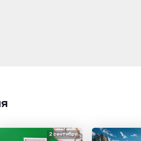
ия
2 сентября