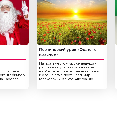
Поэтический урок «Ох, лето
Арт
красное»
На поэтическом уроке ведущая
расскажет участникам в какое
сил –
необычное приключение попал в
Цент
любимого
июле на даче поэт Владимир
библ
ародов
Маяковский, за что Александр
арт-
,
Сергеевич Пушкин не любил это
ориг
раздник
время года и почему месяц июль
высу
астники
считают макушкой лета. Прочитав
Спец
ительные
стихотворения о лете
расп
аздника,
Федора Тютчева, Владимира
для 
 год в
Маяковского, Александра
прив
кие
Твардовского и других известных
вы с
чу и
поэтов, участники смогут найти
плот
 и
ответы не только на эти
раст