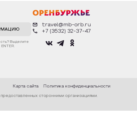
рядах,
фигурки. Разыграют сценки из
воз
дой и
известных произведений. Все
осн
ом
материалы предоставляются
дос
тражалась
организатором.
арх
рода, их
гор
travel@mb-orb.ru
нар
прос
РМАЦИЮ
+7 (3532) 32-37-47
С п
гост
ость? Выделите
вре
 ENTER.
фин
муз
«Ор
муз
Пос
Карта сайта
Политика конфиденциальности
, предоставленных сторонними организациями.