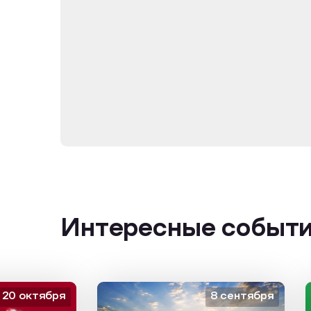
Интересные событ
октября
8 сентября