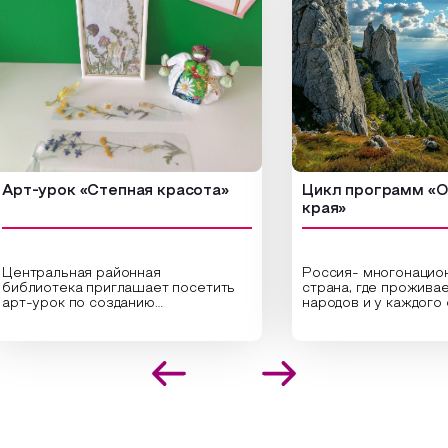
-урок «Степная красота»
Цикл программ «От кр
края»
ральная районная
Россия- многонациональн
иотека приглашает посетить
страна, где проживает бо
урок по созданию
народов и у каждого своя
инальных композиций из
уникальная национальная 
шенных трав и цветов.
На мероприятии участник
иалисты научат технике
совершат путешествие 
оложения растений в рамке
необъятной стране, посет
создания эстетически
Сибири, дальнего Востока,
лекательной картины, которую
Кавказа, где познакомятс
оздадите с помощью рамки,
культурными и архитекту
ной бумаги и высушенных
достопримечательностями
ений. Эко-картина дополнит
интересные факты о наци