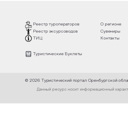
 такой
вопросы, но прочувствовать как в
инте
шел, как
каждой строчке заложено тепло и
летн
лках
восхищение самому теплому и
лочные
яркому времени года.
Пред
уник
испо
Реестр туроператоров
О регионе
плен
Реестр эксурсоводов
Сувениры
высу
офор
ТИЦ
Контакты
и ле
Туристические Буклеты
© 2026 Туристический портал Оренбургской обл
Данный ресурс носит информационный характе