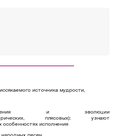
иссякаемого источника мудрости,
овения и эволюции
ических, плясовых); узнают
ых
особенностях
исполнения
 народных песен.