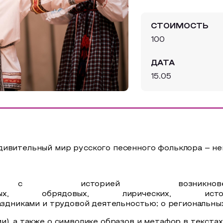
СТОИМОСТЬ
100
ДАТА
15.05
дивительный мир русского песенного фольклора – не
ся с историей возникн
ых, обрядовых, лирических, истор
аздниками и трудовой деятельностью;
о региональн
), а также о символике образов и метафор в текстах