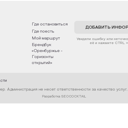
рьер и будет напоминать о
традициях, праздниках, об
их степных просторах.
которые связаны с приро
религией; устном народн
ложим смастерить также
творчестве, в котором о
альные закладки для книг,
история возникновения на
льзуя ламинатор и прозрачную
быт и праздники.
Где остановиться
ку. Внутри закладки поместим
ДОБАВИТЬ ИНФО
Где поесть
шенные растения, красиво
мив ее логотипом библиотеки
Мой маршрут
Увидели ошибку или неточн
нтой.
её и нажмите CTRL +
Брендбук
«Оренбуржье -
Горизонты
открытий»
асти
р. Администрация не несет ответственности за качество услуг
Разработка SEOCOCKTAIL