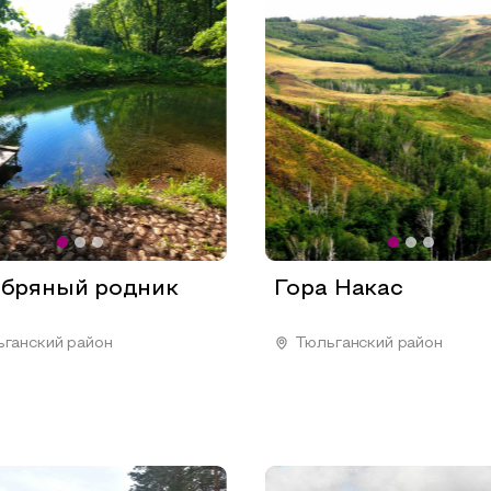
бряный родник
Гора Накас
ганский район
Тюльганский район