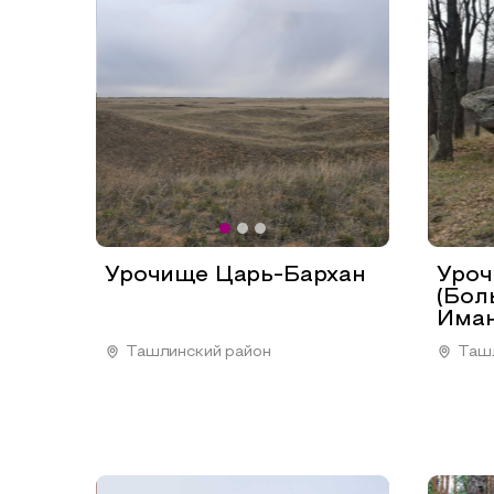
Урочище Царь-Бархан
Уро
(Бо
Иман
Ташлинский район
Таш