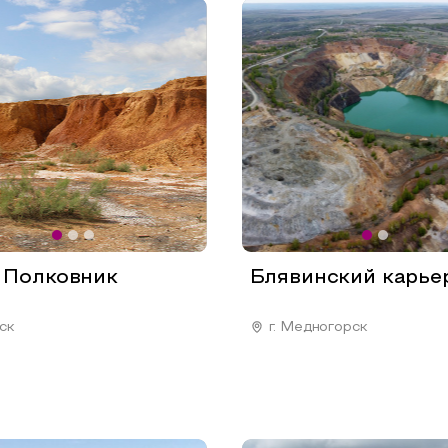
 Полковник
Блявинский карье
рск
г. Медногорск