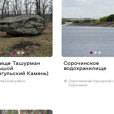
чище Ташурман
Сорочинское
льшой
водохранилище
гульский Камень)
линский район
Сорочинский городской ок
Сорочинск