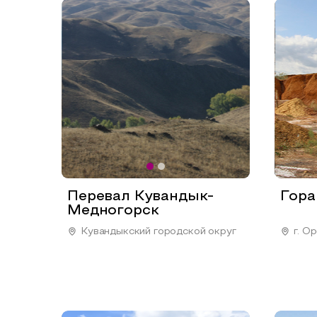
Перевал Кувандык-
Гора
Медногорск
Кувандыкский городской округ
г. О