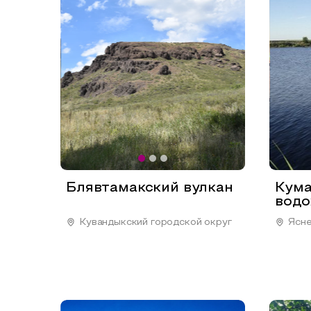
Блявтамакский вулкан
Кума
водо
Кувандыкский городской округ
Ясне