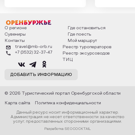
России. Традиции и обычаи,
Сергеевич Пушки
которыми отмечают этот праздник
время года и поч
интересны и уникальны. Участники
считают макушкой
мероприятия узнают удивительные
стихотворения о 
факты из истории этого праздника,
Федора Тютчева,
о том, как встречают новый год в
Маяковского, Але
разных уголках страны, какие
Твардовского и д
О регионе
Где остановиться
обряды совершают на удачу и
поэтов, участники
Сувениры
Где поесть
благополучие, в чем схожи и
ответы не только
Контакты
Мой маршрут
различаются традиции. Кто такой
вопросы, но проч
Дед Мороз и откуда он пришел, как
каждой строчке з
travel@mb-orb.ru
Реестр туроператоров
его называют в разных уголках
восхищение само
+7 (3532) 32-37-47
Реестр эксурсоводов
страны и как появились елочные
яркому времени г
игрушки.
ТИЦ
ДОБАВИТЬ ИНФОРМАЦИЮ
© 2026 Туристический портал Оренбургской области
Карта сайта
Политика конфиденциальности
Данный ресурс носит информационный характер.
Администрация не несет ответственности за качество
услуг, предоставленных сторонними организациями.
Разработка SEOCOCKTAIL