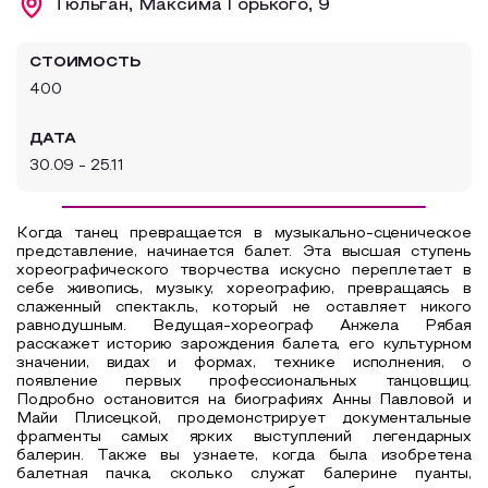
Тюльган, Максима Горького, 9
Образовательный туризм
СТОИМОСТЬ
Аттестованные экскурсоводы
400
Маршруты от экскурсоводов
ДАТА
Все маршруты
30.09 - 25.11
Доступная среда
Когда танец превращается в музыкально-сценическое
представление, начинается балет. Эта высшая ступень
хореографического творчества искусно переплетает в
себе живопись, музыку, хореографию, превращаясь в
слаженный спектакль, который не оставляет никого
равнодушным. Ведущая-хореограф Анжела Рябая
расскажет историю зарождения балета, его культурном
значении, видах и формах, технике исполнения, о
появление первых профессиональных танцовщиц.
Подробно остановится на биографиях Анны Павловой и
Майи Плисецкой, продемонстрирует документальные
фрагменты самых ярких выступлений легендарных
балерин. Также вы узнаете, когда была изобретена
балетная пачка, сколько служат балерине пуанты,