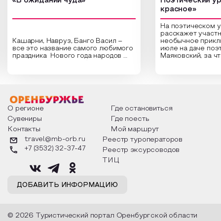
«В ожидании чуда»
Поэтический ур
красное»
На поэтическом 
расскажет участн
Кашарни, Навруз, Банго Васил –
необычное прикл
все это название самого любимого
июле на даче поэ
праздника Нового года народов
Маяковский, за ч
России. Традиции и обычаи,
Сергеевич Пушки
которыми отмечают этот праздник
время года и поч
интересны и уникальны. Участники
считают макушкой
мероприятия узнают удивительные
стихотворения о 
факты из истории этого праздника,
Федора Тютчева,
о том, как встречают новый год в
Маяковского, Але
разных уголках страны, какие
Твардовского и д
О регионе
Где остановиться
обряды совершают на удачу и
поэтов, участники
Сувениры
Где поесть
благополучие, в чем схожи и
ответы не только
Контакты
Мой маршрут
различаются традиции. Кто такой
вопросы, но проч
Дед Мороз и откуда он пришел, как
каждой строчке з
travel@mb-orb.ru
Реестр туроператоров
его называют в разных уголках
восхищение само
+7 (3532) 32-37-47
Реестр эксурсоводов
страны и как появились елочные
яркому времени г
игрушки.
ТИЦ
ДОБАВИТЬ ИНФОРМАЦИЮ
© 2026 Туристический портал Оренбургской области