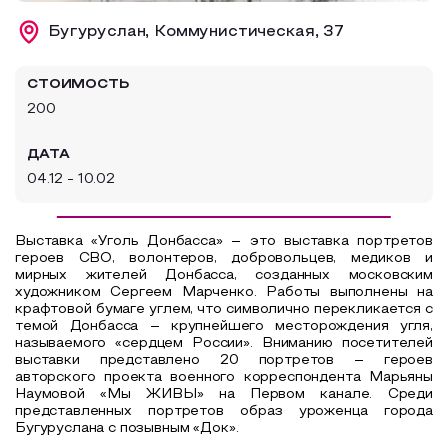
Образовательный туризм
Бугуруслан, Коммунистическая, 37
Аттестованные экскурсоводы
СТОИМОСТЬ
Маршруты от экскурсоводов
200
Все маршруты
ДАТА
Доступная среда
04.12 - 10.02
Выставка «Уголь Донбасса» – это выставка портретов
героев СВО, волонтеров, добровольцев, медиков и
мирных жителей Донбасса, созданных московским
художником Сергеем Марченко. Работы выполнены на
крафтовой бумаге углем, что символично перекликается с
темой Донбасса – крупнейшего месторождения угля,
называемого «сердцем России». Вниманию посетителей
выставки представлено 20 портретов – героев
авторского проекта военного корреспондента Марьяны
Наумовой «Мы ЖИВЫ» на Первом канале. Среди
представленных портретов образ уроженца города
Бугуруслана с позывным «Док».