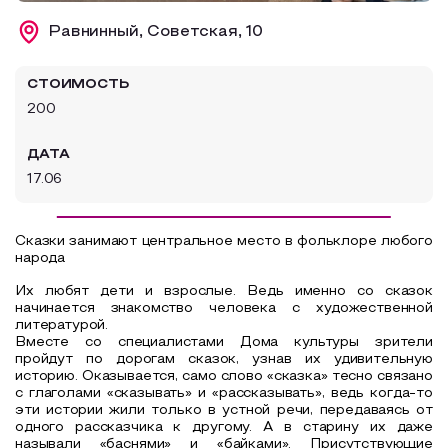
Образовательный туризм
Равнинный, Советская, 10
Аттестованные экскурсоводы
СТОИМОСТЬ
Маршруты от экскурсоводов
200
Все маршруты
ДАТА
Доступная среда
17.06
Сказки занимают центральное место в фольклоре любого
народа
Их любят
дети и взрослые. Ведь именно со сказок
начинается знакомство человека с художественной
литературой.
Вместе со специалистами Дома культуры
зрители
пройдут
по дорогам сказок, узнав их удивительную
историю. Оказывается, само слово «сказка» тесно связано
с глаголами «сказывать» и «рассказывать», ведь когда-то
эти истории жили только в устной речи, передаваясь от
одного рассказчика к другому. А в старину их даже
называли «баснями» и «байками».
Присутствующие