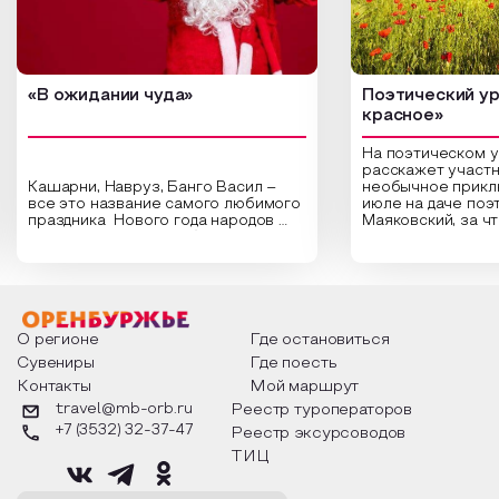
«В ожидании чуда»
Поэтический ур
красное»
На поэтическом 
расскажет участн
Кашарни, Навруз, Банго Васил –
необычное прикл
все это название самого любимого
июле на даче поэ
праздника Нового года народов
Маяковский, за ч
России. Традиции и обычаи,
Сергеевич Пушки
которыми отмечают этот праздник
время года и поч
интересны и уникальны. Участники
считают макушкой
мероприятия узнают удивительные
стихотворения о 
факты из истории этого праздника,
Федора Тютчева,
о том, как встречают новый год в
Маяковского, Але
разных уголках страны, какие
Твардовского и д
О регионе
Где остановиться
обряды совершают на удачу и
поэтов, участники
Сувениры
Где поесть
благополучие, в чем схожи и
ответы не только
Контакты
Мой маршрут
различаются традиции. Кто такой
вопросы, но проч
Дед Мороз и откуда он пришел, как
каждой строчке з
travel@mb-orb.ru
Реестр туроператоров
его называют в разных уголках
восхищение само
+7 (3532) 32-37-47
Реестр эксурсоводов
страны и как появились елочные
яркому времени г
игрушки.
ТИЦ