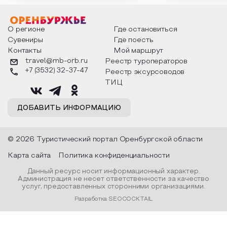
мероприятия узнают удивительные
стихотворения о 
факты из истории этого праздника,
Федора Тютчева,
о том, как встречают новый год в
Маяковского, Але
разных уголках страны, какие
Твардовского и д
О регионе
Где остановиться
обряды совершают на удачу и
поэтов, участники
Сувениры
Где поесть
благополучие, в чем схожи и
ответы не только
Контакты
Мой маршрут
различаются традиции. Кто такой
вопросы, но проч
Дед Мороз и откуда он пришел, как
каждой строчке з
travel@mb-orb.ru
Реестр туроператоров
его называют в разных уголках
восхищение само
+7 (3532) 32-37-47
Реестр эксурсоводов
страны и как появились елочные
яркому времени г
игрушки.
ТИЦ
ДОБАВИТЬ ИНФОРМАЦИЮ
© 2026 Туристический портал Оренбургской области
Карта сайта
Политика конфиденциальности
Данный ресурс носит информационный характер.
Администрация не несет ответственности за качество
услуг, предоставленных сторонними организациями.
Разработка SEOCOCKTAIL