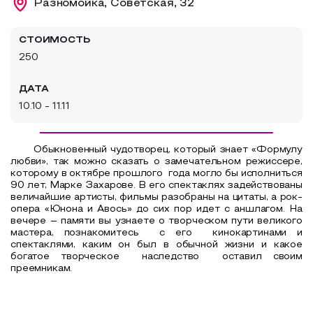
Разномойка, Советская, 32
Образовательный туризм
СТОИМОСТЬ
Аттестованные экскурсоводы
250
Маршруты от экскурсоводов
ДАТА
Все маршруты
10.10 - 11.11
Доступная среда
Обыкновенный чудотворец, который знает «Формулу
любви», так можно сказать о замечательном режиссере,
которому в октябре прошлого года могло бы исполниться
90 лет, Марке Захарове. В его спектаклях задействованы
величайшие артисты, фильмы разобраны на цитаты, а рок-
опера «Юнона и Авось» до сих пор идет с аншлагом. На
вечере – памяти вы узнаете о творческом пути великого
мастера, познакомитесь
с его
кинокартинами и
спектаклями, каким он был в обычной жизни и какое
богатое творческое
наследство
оставил своим
преемникам.