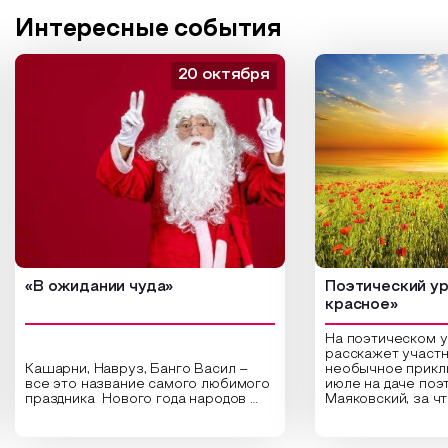
Интересные события
20 октября
«В ожидании чуда»
Поэтический ур
красное»
На поэтическом 
расскажет участн
Кашарни, Навруз, Банго Васил –
необычное прикл
все это название самого любимого
июле на даче поэ
праздника Нового года народов
Маяковский, за ч
России. Традиции и обычаи,
Сергеевич Пушки
которыми отмечают этот праздник
время года и поч
интересны и уникальны. Участники
считают макушкой