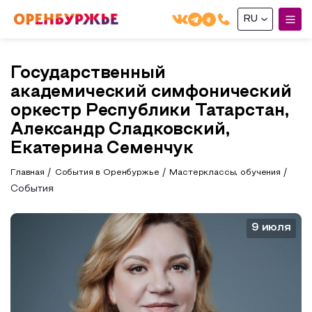
RU
English(EN)
Государственный
Русский(RU)
академический симфонический
О РЕГИОНЕ
оркестр Республики Татарстан,
Александр Сладковский,
О регионе
Екатерина Семенчук
МОЙ МАРШРУТ
Фотобанк
Главная
События в Оренбуржье
Мастерклассы, обучения
Маршруты от туроператоров
События
ГДЕ ПОЕСТЬ
Промышленный туризм
ГДЕ ОСТАНОВИТЬСЯ
9 июля
Пешеходный туризм
СУВЕНИРЫ
Сельский туризм
Аудио маршруты
НАЦИОНАЛЬНЫЙ ТУРИСТСКИЙ МАРШРУТ
Автотуризм