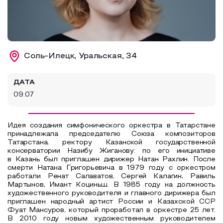
Образовательный туризм
Аттестованные экскурсоводы
Маршруты от экскурсоводов
Соль-Илецк, Уральская, 34
Все маршруты
ДАТА
Доступная среда
09.07
Идея создания симфонического оркестра в Татарстане
принадлежала председателю Союза композиторов
Татарстана, ректору Казанской государственной
консерватории Назибу Жиганову: по его инициативе
в Казань был приглашен дирижер Натан Рахлин. После
смерти Натана Григорьевича в 1979 году с оркестром
работали Ренат Салаватов, Сергей Калагин, Равиль
Мартынов, Имант Коциньш. В 1985 году на должность
художественного руководителя и главного дирижера был
приглашен народный артист России и Казахской ССР
Фуат Мансуров, который проработал в оркестре 25 лет.
В 2010 году новым художественным руководителем