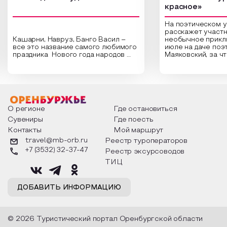
красное»
На поэтическом 
расскажет участн
Кашарни, Навруз, Банго Васил –
необычное прикл
все это название самого любимого
июле на даче поэ
праздника Нового года народов
Маяковский, за ч
России. Традиции и обычаи,
Сергеевич Пушки
которыми отмечают этот праздник
время года и поч
интересны и уникальны. Участники
считают макушкой
мероприятия узнают удивительные
стихотворения о 
факты из истории этого праздника,
Федора Тютчева,
о том, как встречают новый год в
Маяковского, Але
разных уголках страны, какие
Твардовского и д
О регионе
Где остановиться
обряды совершают на удачу и
поэтов, участники
Сувениры
Где поесть
благополучие, в чем схожи и
ответы не только
Контакты
Мой маршрут
различаются традиции. Кто такой
вопросы, но проч
Дед Мороз и откуда он пришел, как
каждой строчке з
travel@mb-orb.ru
Реестр туроператоров
его называют в разных уголках
восхищение само
+7 (3532) 32-37-47
Реестр эксурсоводов
страны и как появились елочные
яркому времени г
игрушки.
ТИЦ
ДОБАВИТЬ ИНФОРМАЦИЮ
© 2026 Туристический портал Оренбургской области