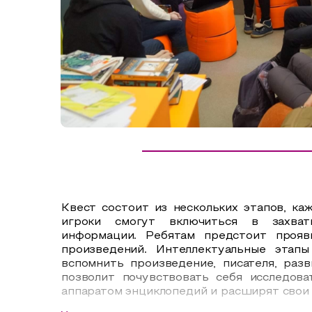
Сельский туризм
СУВЕНИРЫ
Аудио маршруты
НАЦИОНАЛЬНЫЙ ТУРИСТСКИЙ МАРШРУТ
Автотуризм
Образовательный туризм
Аттестованные экскурсоводы
Маршруты от экскурсоводов
Все маршруты
Квест состоит из нескольких этапов, ка
Доступная среда
игроки смогут включиться в захват
информации.
Ребятам предстоит прояв
произведений.
Интеллектуальные этапы
вспомнить произведение, писателя, раз
позволит почувствовать себя исследов
аппаратом энциклопедий и расширят свои 