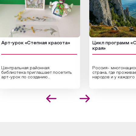
-урок «Степная красота»
Цикл программ «От кр
края»
ральная районная
Россия- многонациональ
иотека приглашает посетить
страна, где проживает бо
урок по созданию
народов и у каждого своя
инальных композиций из
уникальная национальная 
шенных трав и цветов.
На мероприятии участни
иалисты научат технике
совершат путешествие 
оложения растений в рамке
необъятной стране, посет
создания эстетически
Сибири, дальнего Востока
лекательной картины, которую
Кавказа, где познакомятс
оздадите с помощью рамки,
культурными и архитект
ной бумаги и высушенных
достопримечательностями
ений. Эко-картина дополнит
интересные факты о наци
рьер и будет напоминать о
традициях, праздниках, об
их степных просторах.
которые связаны с приро
религией; устном народн