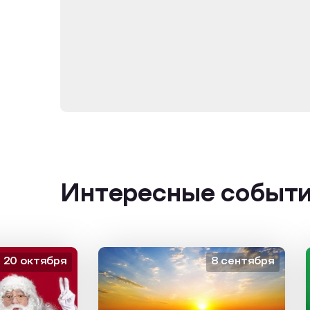
Интересные событ
октября
8 сентября