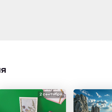
ия
2 сентября