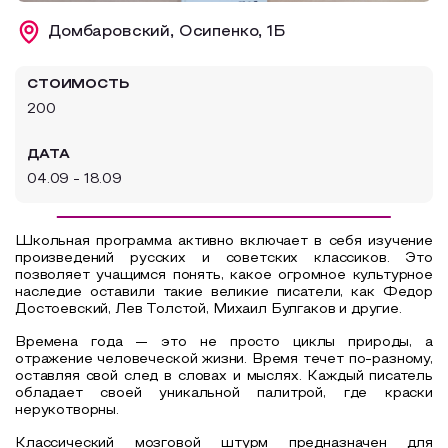
Образовательный туризм
Домбаровский, Осипенко, 1Б
Аттестованные экскурсоводы
СТОИМОСТЬ
Маршруты от экскурсоводов
200
Все маршруты
ДАТА
Доступная среда
04.09 - 18.09
Школьная программа активно включает в себя изучение
произведений русских и советских классиков. Это
позволяет учащимся понять, какое огромное культурное
наследие оставили такие великие писатели, как Федор
Достоевский, Лев Толстой, Михаил Булгаков и другие.
Времена года — это не просто циклы природы, а
отражение человеческой жизни. Время течет по-разному,
оставляя свой след в словах и мыслях. Каждый писатель
обладает своей уникальной палитрой, где краски
нерукотворны.
Классический мозговой штурм предназначен для