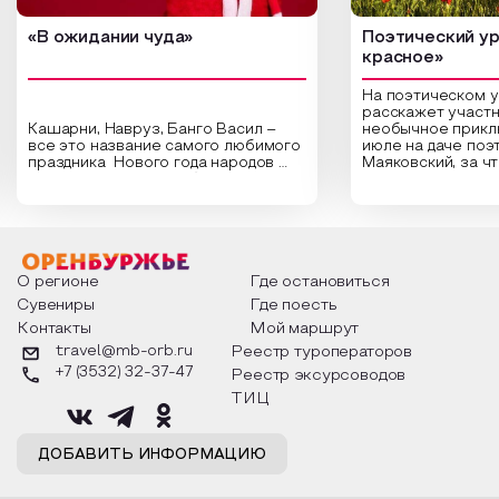
«В ожидании чуда»
Поэтический ур
красное»
На поэтическом 
расскажет участн
Кашарни, Навруз, Банго Васил –
необычное прикл
все это название самого любимого
июле на даче поэ
праздника Нового года народов
Маяковский, за ч
России. Традиции и обычаи,
Сергеевич Пушки
которыми отмечают этот праздник
время года и поч
интересны и уникальны. Участники
считают макушкой
мероприятия узнают удивительные
стихотворения о 
факты из истории этого праздника,
Федора Тютчева,
о том, как встречают новый год в
Маяковского, Але
разных уголках страны, какие
Твардовского и д
О регионе
Где остановиться
обряды совершают на удачу и
поэтов, участники
Сувениры
Где поесть
благополучие, в чем схожи и
ответы не только
Контакты
Мой маршрут
различаются традиции. Кто такой
вопросы, но проч
Дед Мороз и откуда он пришел, как
каждой строчке з
travel@mb-orb.ru
Реестр туроператоров
его называют в разных уголках
восхищение само
+7 (3532) 32-37-47
Реестр эксурсоводов
страны и как появились елочные
яркому времени г
игрушки.
ТИЦ
ДОБАВИТЬ ИНФОРМАЦИЮ