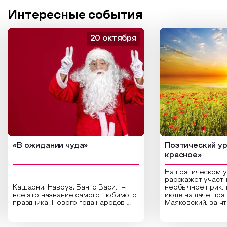
Интересные события
20 октября
«В ожидании чуда»
Поэтический ур
красное»
На поэтическом 
расскажет участн
Кашарни, Навруз, Банго Васил –
необычное прикл
все это название самого любимого
июле на даче поэ
праздника Нового года народов
Маяковский, за ч
России. Традиции и обычаи,
Сергеевич Пушки
которыми отмечают этот праздник
время года и поч
интересны и уникальны. Участники
считают макушкой