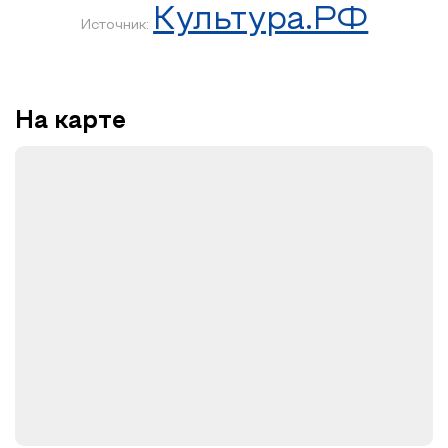
Культура.РФ
В концерте примут участие коллективы Детской школы
Источник:
искусств №5, ставшие Лауреатами Международных,
Всероссийских, Областных конкурсов.
На карте