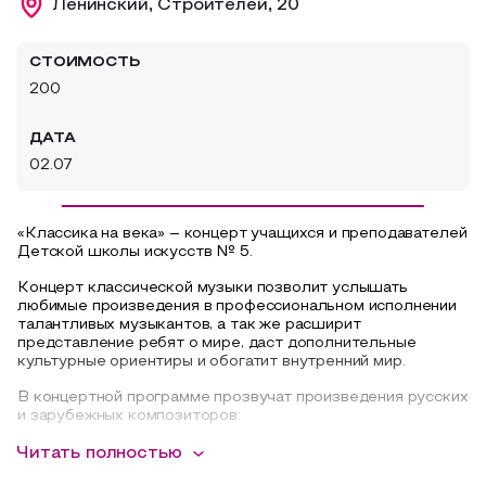
Ленинский, Строителей, 20
Образовательный туризм
СТОИМОСТЬ
Аттестованные экскурсоводы
200
Маршруты от экскурсоводов
ДАТА
Все маршруты
02.07
Доступная среда
«
Классика на века
» – концерт учащихся и преподавателей
Детской школы искусств № 5.
Концерт классической музыки позволит услышать
любимые произведения в профессиональном исполнении
талантливых музыкантов, а так же расширит
представление ребят о мире, даст дополнительные
культурные ориентиры и обогатит внутренний мир.
В концертной программе прозвучат произведения русских
и зарубежных композиторов:
Л. Ванн Бетховен, С. Рахманинов, Ф. Шопен, М.Блантера,
Читать полностью
Л.Афанасьева, А.Новикова
, И.Дунаевского, В.Мурадели,