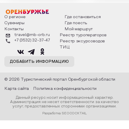
мероприятия узнают удивительные
стихотворения о 
факты из истории этого праздника,
Федора Тютчева,
о том, как встречают новый год в
Маяковского, Але
разных уголках страны, какие
Твардовского и д
О регионе
Где остановиться
обряды совершают на удачу и
поэтов, участники
Сувениры
Где поесть
благополучие, в чем схожи и
ответы не только
Контакты
Мой маршрут
различаются традиции. Кто такой
вопросы, но проч
Дед Мороз и откуда он пришел, как
каждой строчке з
travel@mb-orb.ru
Реестр туроператоров
его называют в разных уголках
восхищение само
+7 (3532) 32-37-47
Реестр эксурсоводов
страны и как появились елочные
яркому времени г
игрушки.
ТИЦ
ДОБАВИТЬ ИНФОРМАЦИЮ
© 2026 Туристический портал Оренбургской области
Карта сайта
Политика конфиденциальности
Данный ресурс носит информационный характер.
Администрация не несет ответственности за качество
услуг, предоставленных сторонними организациями.
Разработка SEOCOCKTAIL