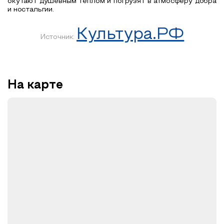
окутают душевным теплом и погрузят в атмосферу добра
и ностальгии.
Культура.РФ
Источник:
На карте