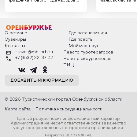
праздника Нового года народов
Маяковский, за ч
России. Традиции и обычаи,
Сергеевич Пушки
которыми отмечают этот праздник
время года и поч
интересны и уникальны. Участники
считают макушкой
мероприятия узнают удивительные
стихотворения о 
факты из истории этого праздника,
Федора Тютчева,
о том, как встречают новый год в
Маяковского, Але
разных уголках страны, какие
Твардовского и д
О регионе
Где остановиться
обряды совершают на удачу и
поэтов, участники
Сувениры
Где поесть
благополучие, в чем схожи и
ответы не только
Контакты
Мой маршрут
различаются традиции. Кто такой
вопросы, но проч
Дед Мороз и откуда он пришел, как
каждой строчке з
travel@mb-orb.ru
Реестр туроператоров
его называют в разных уголках
восхищение само
+7 (3532) 32-37-47
Реестр эксурсоводов
страны и как появились елочные
яркому времени г
игрушки.
ТИЦ
ДОБАВИТЬ ИНФОРМАЦИЮ
© 2026 Туристический портал Оренбургской области
Карта сайта
Политика конфиденциальности
Данный ресурс носит информационный характер.
Администрация не несет ответственности за качество
услуг, предоставленных сторонними организациями.
Разработка SEOCOCKTAIL