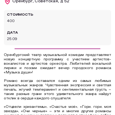
Оренбург, Советская, д 52
Образовательный туризм
СТОИМОСТЬ
Аттестованные экскурсоводы
400
Маршруты от экскурсоводов
ДАТА
Все маршруты
25.09
Доступная среда
Оренбургский театр музыкальной комедии представляет
новую концертную программу с участием артистов-
вокалистов и артистов оркестра. Любителей вокальной
лирики и поэзии ожидает вечер городского романса
«Музыка души»!
Романс всегда оставался одним из самых любимых
музыкальных жанров. Чувственная экспрессия и светлая
печаль, жгучий темперамент и сентиментальная грусть –
такие разные грани этого удивительного жанра найдут
отклик в сердце каждого слушателя.
«Отцвели хризантемы», «Счастье моё», «Гори, гори, моя
звезда», «Очи черные» – эти и многие другие романсы