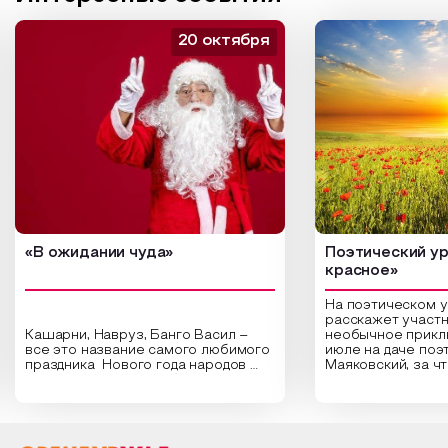
20 октября
«В ожидании чуда»
Поэтический ур
красное»
На поэтическом 
расскажет участн
Кашарни, Навруз, Банго Васил –
необычное прикл
все это название самого любимого
июле на даче поэ
праздника Нового года народов
Маяковский, за ч
России. Традиции и обычаи,
Сергеевич Пушки
которыми отмечают этот праздник
время года и поч
интересны и уникальны. Участники
считают макушкой
мероприятия узнают удивительные
стихотворения о 
факты из истории этого праздника,
Федора Тютчева,