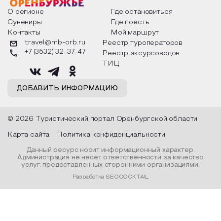
о том, как встречают новый год в
Маяковского, Але
разных уголках страны, какие
Твардовского и д
О регионе
Где остановиться
обряды совершают на удачу и
поэтов, участники
Сувениры
Где поесть
благополучие, в чем схожи и
ответы не только
Контакты
Мой маршрут
различаются традиции. Кто такой
вопросы, но проч
Дед Мороз и откуда он пришел, как
каждой строчке з
travel@mb-orb.ru
Реестр туроператоров
его называют в разных уголках
восхищение само
+7 (3532) 32-37-47
Реестр эксурсоводов
страны и как появились елочные
яркому времени г
игрушки.
ТИЦ
ДОБАВИТЬ ИНФОРМАЦИЮ
© 2026 Туристический портал Оренбургской области
Карта сайта
Политика конфиденциальности
Данный ресурс носит информационный характер.
Администрация не несет ответственности за качество
услуг, предоставленных сторонними организациями.
Разработка SEOCOCKTAIL