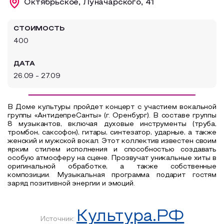
Октябрьское, Луначарского, 41
Образовательный туризм
СТОИМОСТЬ
Аттестованные экскурсоводы
400
Маршруты от экскурсоводов
ДАТА
Все маршруты
26.09 - 27.09
Доступная среда
В Доме культуры пройдет концерт с участием вокальной
группы «АнтидепреСанты» (г. Оренбург). В составе группы
8 музыкантов, включая духовые инструменты (труба,
тромбон, саксофон), гитары, синтезатор, ударные, а также
женский и мужской вокал. Этот коллектив известен своим
ярким стилем исполнения и способностью создавать
особую атмосферу на сцене. Прозвучат уникальные хиты в
оригинальной обработке, а также собственные
композиции. Музыкальная программа подарит гостям
заряд позитивной энергии и эмоций.
Культура.РФ
Источник: