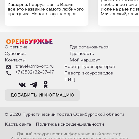
расскажет участн
Кашарни, Навруз, Банго Васил –
необычное прикл
все это название самого любимого
июле на даче поэ
праздника Нового года народов
Маяковский, за ч
России. Традиции и обычаи,
Сергеевич Пушки
которыми отмечают этот праздник
время года и поч
интересны и уникальны. Участники
считают макушкой
мероприятия узнают удивительные
стихотворения о 
факты из истории этого праздника,
Федора Тютчева,
о том, как встречают новый год в
Маяковского, Але
разных уголках страны, какие
Твардовского и д
О регионе
Где остановиться
обряды совершают на удачу и
поэтов, участники
Сувениры
Где поесть
благополучие, в чем схожи и
ответы не только
Контакты
Мой маршрут
различаются традиции. Кто такой
вопросы, но проч
Дед Мороз и откуда он пришел, как
каждой строчке з
travel@mb-orb.ru
Реестр туроператоров
его называют в разных уголках
восхищение само
+7 (3532) 32-37-47
Реестр эксурсоводов
страны и как появились елочные
яркому времени г
игрушки.
ТИЦ
ДОБАВИТЬ ИНФОРМАЦИЮ
© 2026 Туристический портал Оренбургской области
Карта сайта
Политика конфиденциальности
Данный ресурс носит информационный характер.