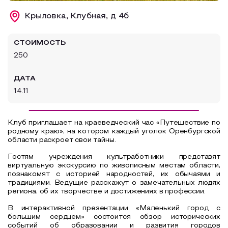
Образовательный туризм
Крыловка, Клубная, д 4б
Аттестованные экскурсоводы
СТОИМОСТЬ
Маршруты от экскурсоводов
250
Все маршруты
ДАТА
Доступная среда
14.11
Клуб
приглашает на краеведческий час «Путешествие по
родному краю», на котором каждый уголок Оренбургской
области раскроет свои тайны.
Г
остям учреждения культработники представят
виртуальную экскурсию по живописным местам области,
познакомят с историей народностей, их обычаями и
традициями. Ведущие расскажут о замечательных людях
региона, об их творчестве и достижениях в профессии.
В интерактивной презентации «Маленький город с
большим сердцем» состоится обзор исторических
событий об образовании и развития городов