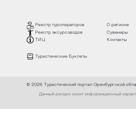
 такой
вопросы, но прочувствовать как в
инте
шел, как
каждой строчке заложено тепло и
летн
лках
восхищение самому теплому и
лочные
яркому времени года.
Пред
уник
испо
Реестр туроператоров
О регионе
плен
Реестр эксурсоводов
Сувениры
высу
офор
ТИЦ
Контакты
и ле
Туристические Буклеты
© 2026 Туристический портал Оренбургской обл
Данный ресурс носит информационный характе