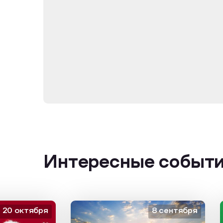
Интересные событ
октября
8 сентября