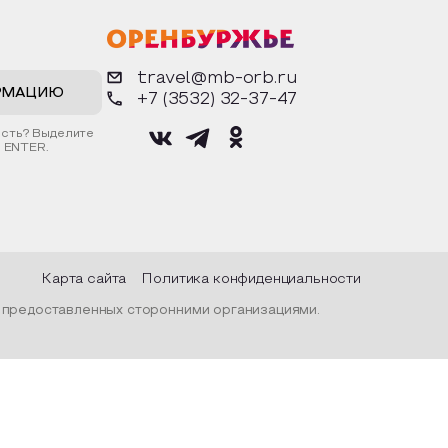
рядах,
фигурки. Разыграют сценки из
воз
дой и
известных произведений. Все
осн
ом
материалы предоставляются
дос
тражалась
организатором.
арх
рода, их
гор
travel@mb-orb.ru
нар
про
РМАЦИЮ
+7 (3532) 32-37-47
С п
гост
ость? Выделите
вре
 ENTER.
фин
муз
«Ор
муз
Пос
Карта сайта
Политика конфиденциальности
, предоставленных сторонними организациями.