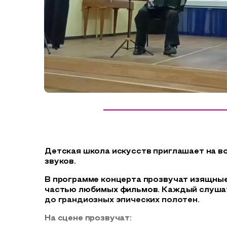
Сельский туризм
СУВЕНИРЫ
Аудио маршруты
НАЦИОНАЛЬНЫЙ ТУРИСТСКИЙ МАРШРУТ
Автотуризм
Образовательный туризм
Аттестованные экскурсоводы
Маршруты от экскурсоводов
Все маршруты
Детская школа искусств приглашает на в
Доступная среда
звуков.
В программе концерта прозвучат изящные
частью любимых фильмов. Каждый слушате
до грандиозных эпических полотен.
На сцене прозвучат: