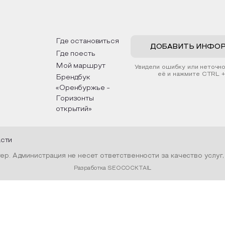
рьер и будет напоминать о
традициях, праздниках, об
их степных просторах.
которые связаны с приро
религией; устном народн
ложим смастерить также
творчестве, в котором о
альные закладки для книг,
история возникновения на
льзуя ламинатор и прозрачную
быт и праздники.
Где остановиться
ку. Внутри закладки поместим
ДОБАВИТЬ ИНФО
Где поесть
шенные растения, красиво
мив ее логотипом библиотеки
Мой маршрут
Увидели ошибку или неточн
нтой.
её и нажмите CTRL +
Брендбук
«Оренбуржье -
Горизонты
открытий»
асти
р. Администрация не несет ответственности за качество услуг
Разработка SEOCOCKTAIL