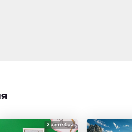
ия
2 сентября