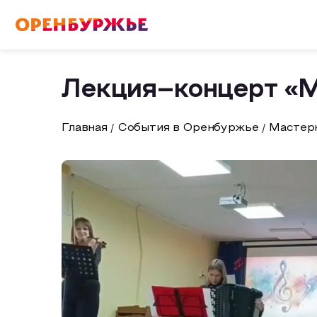
English(EN)
Русский(RU)
Лекция–концерт «
О РЕГИОНЕ
Главная
События в Оренбуржье
Мастерк
О регионе
МОЙ МАРШРУТ
Фотобанк
Маршруты от туроператоров
ГДЕ ПОЕСТЬ
Промышленный туризм
ГДЕ ОСТАНОВИТЬСЯ
Пешеходный туризм