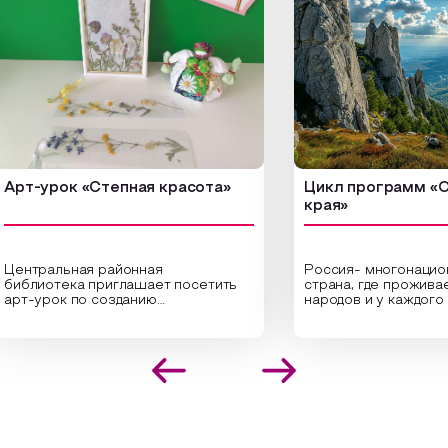
-урок «Степная красота»
Цикл программ «От кр
края»
ральная районная
Россия- многонациональ
иотека приглашает посетить
страна, где проживает бо
урок по созданию
народов и у каждого своя
инальных композиций из
уникальная национальная 
шенных трав и цветов.
На мероприятии участни
иалисты научат технике
совершат путешествие 
оложения растений в рамке
необъятной стране, посет
создания эстетически
Сибири, дальнего Востока
лекательной картины, которую
Кавказа, где познакомятс
оздадите с помощью рамки,
культурными и архитект
ной бумаги и высушенных
достопримечательностями
ений. Эко-картина дополнит
интересные факты о наци