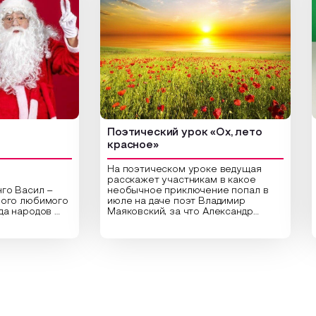
Поэтический урок «Ох, лето
Арт
красное»
На поэтическом уроке ведущая
расскажет участникам в какое
асил –
необычное приключение попал в
Цент
любимого
июле на даче поэт Владимир
библ
ародов
Маяковский, за что Александр
арт-
,
Сергеевич Пушкин не любил это
ориг
праздник
время года и почему месяц июль
высу
частники
считают макушкой лета. Прочитав
Спец
ительные
стихотворения о лете
расп
аздника,
Федора Тютчева, Владимира
для 
 год в
Маяковского, Александра
прив
кие
Твардовского и других известных
вы с
чу и
поэтов, участники смогут найти
плот
 и
ответы не только на эти
раст