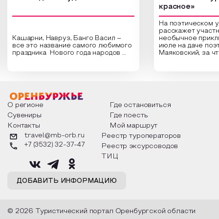
красное»
На поэтическом 
расскажет участн
Кашарни, Навруз, Банго Васил –
необычное прикл
все это название самого любимого
июле на даче поэ
праздника Нового года народов
Маяковский, за ч
России. Традиции и обычаи,
Сергеевич Пушки
которыми отмечают этот праздник
время года и поч
интересны и уникальны. Участники
считают макушкой
мероприятия узнают удивительные
стихотворения о 
факты из истории этого праздника,
Федора Тютчева,
о том, как встречают новый год в
Маяковского, Але
разных уголках страны, какие
Твардовского и д
О регионе
Где остановиться
обряды совершают на удачу и
поэтов, участники
Сувениры
Где поесть
благополучие, в чем схожи и
ответы не только
Контакты
Мой маршрут
различаются традиции. Кто такой
вопросы, но проч
Дед Мороз и откуда он пришел, как
каждой строчке з
travel@mb-orb.ru
Реестр туроператоров
его называют в разных уголках
восхищение само
+7 (3532) 32-37-47
Реестр эксурсоводов
страны и как появились елочные
яркому времени г
игрушки.
ТИЦ
ДОБАВИТЬ ИНФОРМАЦИЮ
© 2026 Туристический портал Оренбургской области