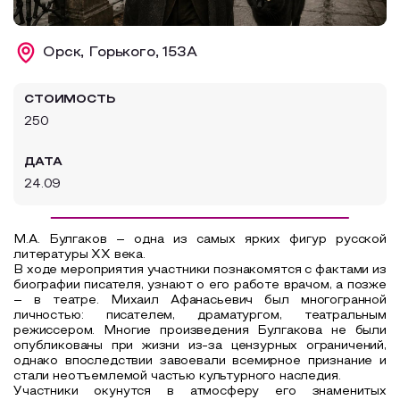
Образовательный туризм
Орск, Горького, 153А
Аттестованные экскурсоводы
Маршруты от экскурсоводов
СТОИМОСТЬ
Все маршруты
250
Доступная среда
ДАТА
24.09
М.А. Булгаков – одна из самых ярких фигур русской
литературы XX века.
В ходе мероприятия участники познакомятся с фактами из
биографии писателя, узнают о его работе врачом, а позже
– в театре. Михаил Афанасьевич был многогранной
личностью: писателем, драматургом, театральным
режиссером. Многие произведения Булгакова не были
опубликованы при жизни из-за цензурных ограничений,
однако впоследствии завоевали всемирное признание и
стали неотъемлемой частью культурного наследия.
Участники окунутся в атмосферу его знаменитых