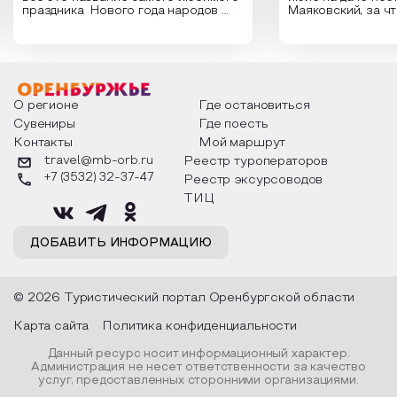
праздника Нового года народов
Маяковский, за ч
России. Традиции и обычаи,
Сергеевич Пушки
которыми отмечают этот праздник
время года и поч
интересны и уникальны. Участники
считают макушкой
мероприятия узнают удивительные
стихотворения о 
факты из истории этого праздника,
Федора Тютчева,
о том, как встречают новый год в
Маяковского, Але
разных уголках страны, какие
Твардовского и д
О регионе
Где остановиться
обряды совершают на удачу и
поэтов, участники
Сувениры
Где поесть
благополучие, в чем схожи и
ответы не только
Контакты
Мой маршрут
различаются традиции. Кто такой
вопросы, но проч
Дед Мороз и откуда он пришел, как
каждой строчке з
travel@mb-orb.ru
Реестр туроператоров
его называют в разных уголках
восхищение само
+7 (3532) 32-37-47
Реестр эксурсоводов
страны и как появились елочные
яркому времени г
игрушки.
ТИЦ
ДОБАВИТЬ ИНФОРМАЦИЮ
© 2026 Туристический портал Оренбургской области
Карта сайта
Политика конфиденциальности
Данный ресурс носит информационный характер.
Администрация не несет ответственности за качество
услуг, предоставленных сторонними организациями.