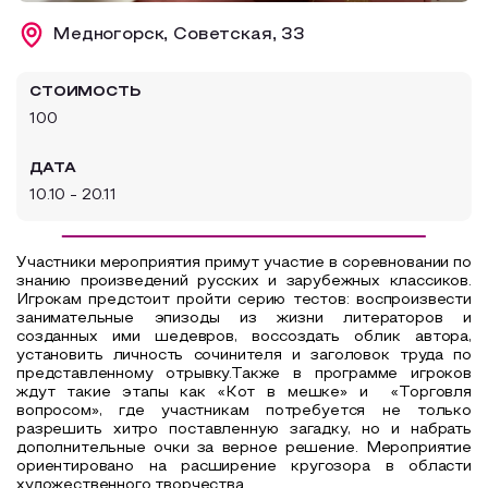
Образовательный туризм
Медногорск, Советская, 33
Аттестованные экскурсоводы
СТОИМОСТЬ
Маршруты от экскурсоводов
100
Все маршруты
ДАТА
Доступная среда
10.10 - 20.11
Участники мероприятия примут участие в соревновании по
знанию произведений русских и зарубежных классиков.
Игрокам предстоит пройти серию тестов: воспроизвести
занимательные эпизоды из жизни литераторов и
созданных ими шедевров, воссоздать облик автора,
установить личность сочинителя и заголовок труда по
представленному отрывку.Также в программе игроков
ждут такие этапы как «Кот в мешке» и «Торговля
вопросом», где участникам потребуется не только
разрешить хитро поставленную загадку, но и набрать
дополнительные очки за верное решение. Мероприятие
ориентировано на расширение кругозора в области
художественного творчества.