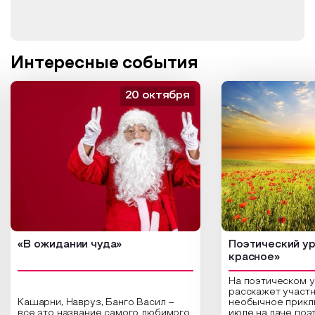
Интересные события
20 октября
«В ожидании чуда»
Поэтический ур
красное»
На поэтическом 
расскажет участн
Кашарни, Навруз, Банго Васил –
необычное прикл
все это название самого любимого
июле на даче поэ