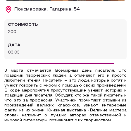
Образовательный туризм
Пономаревка, Гагарина, 54
Аттестованные экскурсоводы
СТОИМОСТЬ
Маршруты от экскурсоводов
200
Все маршруты
ДАТА
Доступная среда
03.03
3 марта
отмечается Всемирный день писателя. Это
праздник творческих людей, а о
тмечают его и просто
любители чтения. Писатели – это люди, которые хотят и
умеют говорить с миром с помощью своих произведений.
В ходе мероприятия присутствующие узнают историю и
традиции дня писателя. Обсудят, кто же такой писатель и
что это за профессия. Участники
прочитают отрывки из
произведений великих классиков, узнают интересные
факты из их жизни.
Книжная выставка «Великие мастера
слова» напомнит о лучших авторах отечественной и
мировой литературы, познакомит с их творчеством.