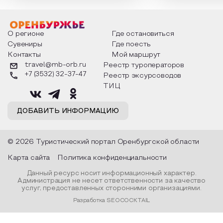
интересны и уникальны. Участники
считают макушкой
мероприятия узнают удивительные
стихотворения о 
факты из истории этого праздника,
Федора Тютчева,
о том, как встречают новый год в
Маяковского, Але
разных уголках страны, какие
Твардовского и д
О регионе
Где остановиться
обряды совершают на удачу и
поэтов, участники
Сувениры
Где поесть
благополучие, в чем схожи и
ответы не только
Контакты
Мой маршрут
различаются традиции. Кто такой
вопросы, но проч
Дед Мороз и откуда он пришел, как
каждой строчке з
travel@mb-orb.ru
Реестр туроператоров
его называют в разных уголках
восхищение само
+7 (3532) 32-37-47
Реестр эксурсоводов
страны и как появились елочные
яркому времени г
игрушки.
ТИЦ
ДОБАВИТЬ ИНФОРМАЦИЮ
© 2026 Туристический портал Оренбургской области
Карта сайта
Политика конфиденциальности
Данный ресурс носит информационный характер.
Администрация не несет ответственности за качество
услуг, предоставленных сторонними организациями.
Разработка SEOCOCKTAIL