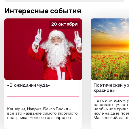
Интересные события
20 октября
«В ожидании чуда»
Поэтический ур
красное»
На поэтическом 
расскажет участн
Кашарни, Навруз, Банго Васил –
необычное прикл
все это название самого любимого
июле на даче поэ
праздника Нового года народов
Маяковский, за ч
России. Традиции и обычаи,
Сергеевич Пушки
которыми отмечают этот праздник
время года и поч