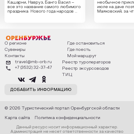
Кашарни, Навруз, Банго Васил –
необычное прикл
все это название самого любимого
июле на даче поэ
праздника Нового года народов
Маяковский, за ч
России. Традиции и обычаи,
Сергеевич Пушки
которыми отмечают этот праздник
время года и поч
интересны и уникальны. Участники
считают макушкой
мероприятия узнают удивительные
стихотворения о 
факты из истории этого праздника,
Федора Тютчева,
о том, как встречают новый год в
Маяковского, Але
разных уголках страны, какие
Твардовского и д
О регионе
Где остановиться
обряды совершают на удачу и
поэтов, участники
Сувениры
Где поесть
благополучие, в чем схожи и
ответы не только
Контакты
Мой маршрут
различаются традиции. Кто такой
вопросы, но проч
Дед Мороз и откуда он пришел, как
каждой строчке з
travel@mb-orb.ru
Реестр туроператоров
его называют в разных уголках
восхищение само
+7 (3532) 32-37-47
Реестр эксурсоводов
страны и как появились елочные
яркому времени г
игрушки.
ТИЦ
ДОБАВИТЬ ИНФОРМАЦИЮ
© 2026 Туристический портал Оренбургской области
Карта сайта
Политика конфиденциальности
Данный ресурс носит информационный характер.
Администрация не несет ответственности за качество