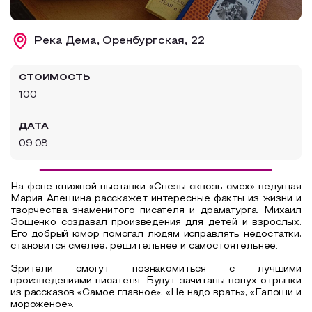
Образовательный туризм
Река Дема, Оренбургская, 22
Аттестованные экскурсоводы
Маршруты от экскурсоводов
СТОИМОСТЬ
Все маршруты
100
Доступная среда
ДАТА
09.08
На фоне книжной выставки «Слезы сквозь смех» ведущая
Мария Алешина расскажет интересные факты из жизни и
творчества знаменитого писателя и драматурга. Михаил
Зощенко создавал произведения для детей и взрослых.
Его добрый юмор помогал людям исправлять недостатки,
становится смелее, решительнее и самостоятельнее.
Зрители смогут познакомиться с лучшими
произведениями писателя. Будут зачитаны вслух отрывки
из рассказов «Самое главное», «Не надо врать», «Галоши и
мороженое».