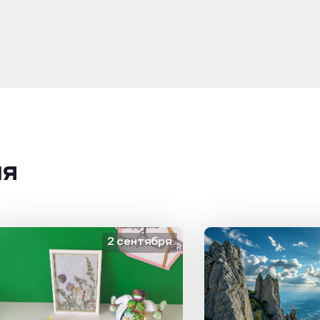
ия
2 сентября
1