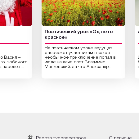
Поэтический урок «Ох, лето
Арт-у
красное»
На поэтическом уроке ведущая
расскажет участникам в какое
ил –
необычное приключение попал в
Центр
бимого
июле на даче поэт Владимир
библио
одов
Маяковский, за что Александр
арт-ур
Сергеевич Пушкин не любил это
оригин
аздник
время года и почему месяц июль
высуше
стники
считают макушкой лета. Прочитав
Специа
ельные
стихотворения о лете
распол
здника,
Федора Тютчева, Владимира
для со
од в
Маяковского, Александра
привле
е
Твардовского и других известных
вы соз
 и
поэтов, участники смогут найти
плотно
ответы не только на эти
растен
акой
вопросы, но прочувствовать как в
интерь
л, как
каждой строчке заложено тепло и
летних
ках
восхищение самому теплому и
чные
яркому времени года.
Предл
уникал
исполь
Реестр туроператоров
О регионе