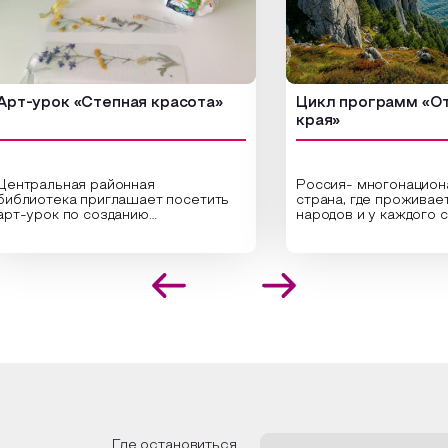
рок «Степная красота»
Цикл программ «От края
края»
альная районная
Россия- многонациональна
тека приглашает посетить
страна, где проживает боле
ок по созданию
народов и у каждого своя
альных композиций из
уникальная национальная к
нных трав и цветов.
На мероприятии участники
листы научат технике
совершат путешествие по
ожения растений в рамке
необъятной стране, посетя
здания эстетически
Сибири, дальнего Востока, 
кательной картины, которую
Кавказа, где познакомятся 
дадите с помощью рамки,
культурными и архитектур
й бумаги и высушенных
достопримечательностями, 
ий. Эко-картина дополнит
интересные факты о нацио
ер и будет напоминать о
традициях, праздниках, обря
 степных просторах.
которые связаны с природо
религией; устном народном
ожим смастерить также
творчестве, в котором отр
ьные закладки для книг,
история возникновения наро
зуя ламинатор и прозрачную
быт и праздники.
Где остановиться