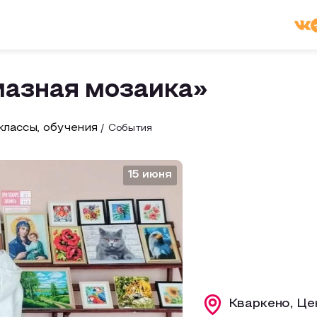
азная мозаика»
лассы, обучения
События
15 июня
Кваркено, Це