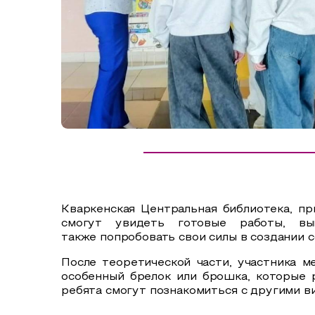
Сельский туризм
СУВЕНИРЫ
Аудио маршруты
НАЦИОНАЛЬНЫЙ ТУРИСТСКИЙ МАРШРУТ
Автотуризм
Образовательный туризм
Аттестованные экскурсоводы
Маршруты от экскурсоводов
Все маршруты
Кваркенская Центральная библиотека, п
Доступная среда
смогут увидеть готовые работы, вы
также попробовать свои силы в создании 
После теоретической части, участника м
особенный брелок или брошка, которые 
ребята смогут познакомиться с другими в