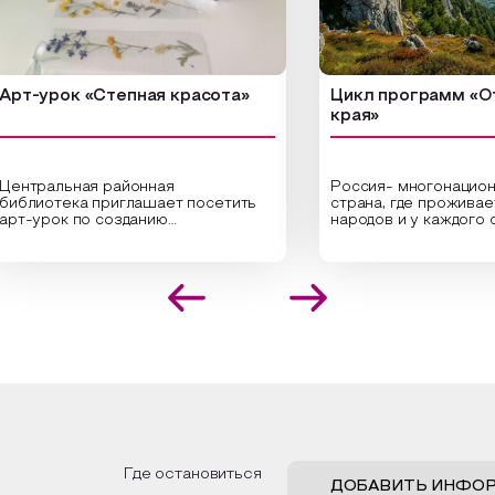
урок «Степная красота»
Цикл программ «От кра
края»
ральная районная
Россия- многонациональн
иотека приглашает посетить
страна, где проживает бол
урок по созданию
народов и у каждого своя
инальных композиций из
уникальная национальная 
шенных трав и цветов.
На мероприятии участник
иалисты научат технике
совершат путешествие п
оложения растений в рамке
необъятной стране, посет
создания эстетически
Сибири, дальнего Востока,
лекательной картины, которую
Кавказа, где познакомятс
оздадите с помощью рамки,
культурными и архитекту
ной бумаги и высушенных
достопримечательностями
ений. Эко-картина дополнит
интересные факты о наци
рьер и будет напоминать о
традициях, праздниках, обр
их степных просторах.
которые связаны с природ
религией; устном народн
ложим смастерить также
творчестве, в котором о
льные закладки для книг,
история возникновения на
льзуя ламинатор и прозрачную
быт и праздники.
Где остановиться
ку. Внутри закладки поместим
ДОБАВИТЬ ИНФО