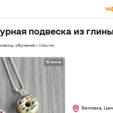
урная подвеска из глин
лассы, обучения
События
15 июня
Беловка, Цен