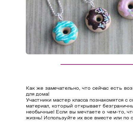
Сельский туризм
СУВЕНИРЫ
Аудио маршруты
НАЦИОНАЛЬНЫЙ ТУРИСТСКИЙ МАРШРУТ
Автотуризм
Образовательный туризм
Аттестованные экскурсоводы
Маршруты от экскурсоводов
Все маршруты
Как же замечательно, что сейчас есть в
Доступная среда
для дома!
Участники мастер класса познакомятся с
материал, который открывает безграничны
необычные! Если вы мечтаете о чем-то, чт
жизнь!
Используйте их все вместе или по 