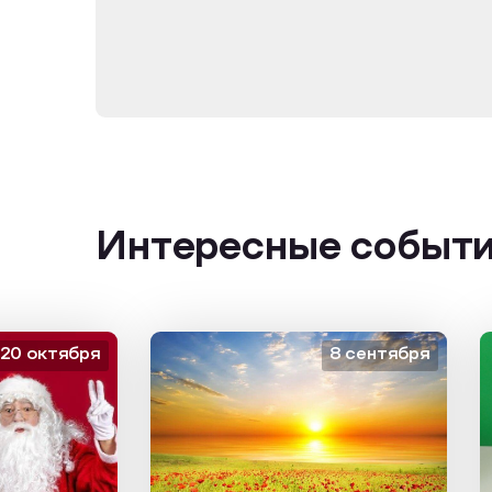
Интересные событ
октября
8 сентября