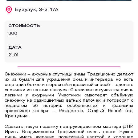
Образовательный туризм
Бузулук, 3-й, 17А
Аттестованные экскурсоводы
СТОИМОСТЬ
Маршруты от экскурсоводов
300
Все маршруты
ДАТА
Доступная среда
21.01
Снежинки – ажурные спутницы зимы. Традиционно делают
их из бумаги для украшения окна и интерьера, но есть
еще один более интересный и красивый способ – сделать
снежинки из ватных палочек. Снежинки получаются очень
легкими и ажурными. Участники смастерят объёмную
снежинку из разноцветных ватных палочек и поговорят с
педагогом об истории, особенностях и традициях
праздников января – Рождество, Старый Новый год,
Крещение.
Сделать такую поделку под руководством мастера ДПИ
Ирины Владимировны Трофимовой очень легко. Нужно
лишь иметь желание, позитивный настрой и хорошее