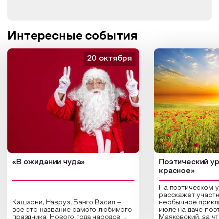
Интересные события
20 октября
«В ожидании чуда»
Поэтический ур
красное»
На поэтическом 
расскажет участн
Кашарни, Навруз, Банго Васил –
необычное прикл
все это название самого любимого
июле на даче поэ
праздника Нового года народов
Маяковский, за ч