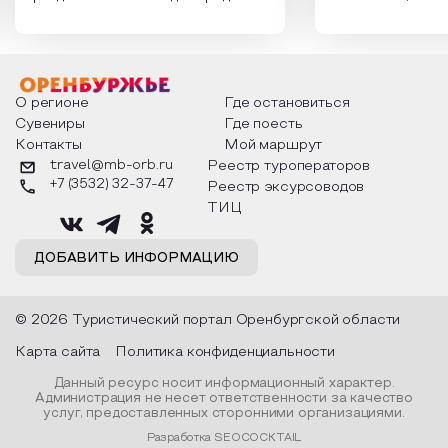
России. Традиции и обычаи,
Сергеевич Пушки
которыми отмечают этот праздник
время года и поч
интересны и уникальны. Участники
считают макушкой
мероприятия узнают удивительные
стихотворения о 
факты из истории этого праздника,
Федора Тютчева,
о том, как встречают новый год в
Маяковского, Але
разных уголках страны, какие
Твардовского и д
О регионе
Где остановиться
обряды совершают на удачу и
поэтов, участники
Сувениры
Где поесть
благополучие, в чем схожи и
ответы не только
Контакты
Мой маршрут
различаются традиции. Кто такой
вопросы, но проч
Дед Мороз и откуда он пришел, как
каждой строчке з
travel@mb-orb.ru
Реестр туроператоров
его называют в разных уголках
восхищение само
+7 (3532) 32-37-47
Реестр эксурсоводов
страны и как появились елочные
яркому времени г
игрушки.
ТИЦ
ДОБАВИТЬ ИНФОРМАЦИЮ
© 2026 Туристический портал Оренбургской области
Карта сайта
Политика конфиденциальности
Данный ресурс носит информационный характер.
Администрация не несет ответственности за качество
услуг, предоставленных сторонними организациями.
Разработка SEOCOCKTAIL