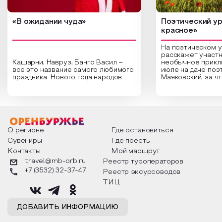
«В ожидании чуда»
Поэтический ур
красное»
На поэтическом 
расскажет участн
Кашарни, Навруз, Банго Васил –
необычное прикл
все это название самого любимого
июле на даче поэ
праздника Нового года народов
Маяковский, за ч
России. Традиции и обычаи,
Сергеевич Пушки
которыми отмечают этот праздник
время года и поч
интересны и уникальны. Участники
считают макушкой
мероприятия узнают удивительные
стихотворения о 
факты из истории этого праздника,
Федора Тютчева,
о том, как встречают новый год в
Маяковского, Але
разных уголках страны, какие
Твардовского и д
О регионе
Где остановиться
обряды совершают на удачу и
поэтов, участники
Сувениры
Где поесть
благополучие, в чем схожи и
ответы не только
Контакты
Мой маршрут
различаются традиции. Кто такой
вопросы, но проч
Дед Мороз и откуда он пришел, как
каждой строчке з
travel@mb-orb.ru
Реестр туроператоров
его называют в разных уголках
восхищение само
+7 (3532) 32-37-47
Реестр эксурсоводов
страны и как появились елочные
яркому времени г
игрушки.
ТИЦ
ДОБАВИТЬ ИНФОРМАЦИЮ