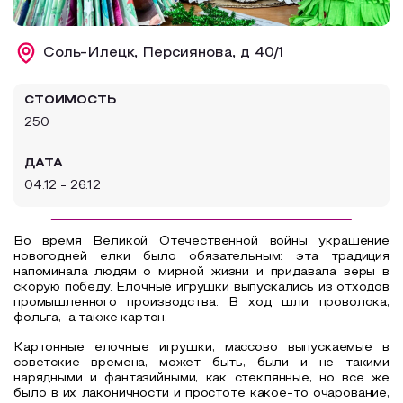
Образовательный туризм
Соль-Илецк, Персиянова, д 40/1
Аттестованные экскурсоводы
Маршруты от экскурсоводов
СТОИМОСТЬ
Все маршруты
250
Доступная среда
ДАТА
04.12 - 26.12
Во время Великой Отечественной войны украшение
новогодней елки было обязательным: эта традиция
напоминала людям о мирной жизни и придавала веры в
скорую победу. Елочные игрушки выпускались из отходов
промышленного производства. В ход шли проволока,
фольга, а также картон.
Картонные елочные игрушки, массово выпускаемые в
советские времена, может быть, были и не такими
нарядными и фантазийными, как стеклянные, но все же
было в их лаконичности и простоте какое-то очарование,