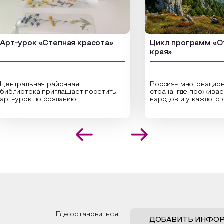
урок «Степная красота»
Цикл программ «От кр
края»
ральная районная
Россия- многонациональн
иотека приглашает посетить
страна, где проживает бо
урок по созданию
народов и у каждого своя
инальных композиций из
уникальная национальная 
шенных трав и цветов.
На мероприятии участник
иалисты научат технике
совершат путешествие 
оложения растений в рамке
необъятной стране, посет
создания эстетически
Сибири, дальнего Востока,
лекательной картины, которую
Кавказа, где познакомятс
оздадите с помощью рамки,
культурными и архитекту
ной бумаги и высушенных
достопримечательностями
ений. Эко-картина дополнит
интересные факты о наци
рьер и будет напоминать о
традициях, праздниках, обр
их степных просторах.
которые связаны с природ
религией; устном народн
ложим смастерить также
творчестве, в котором о
альные закладки для книг,
история возникновения на
льзуя ламинатор и прозрачную
быт и праздники.
Где остановиться
ку. Внутри закладки поместим
ДОБАВИТЬ ИНФО