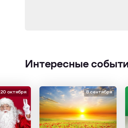
Интересные событ
октября
8 сентября