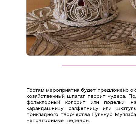
Сельский туризм
СУВЕНИРЫ
Аудио маршруты
НАЦИОНАЛЬНЫЙ ТУРИСТСКИЙ МАРШРУТ
Автотуризм
Образовательный туризм
Аттестованные экскурсоводы
Маршруты от экскурсоводов
Все маршруты
Гостям мероприятия будет предложено ок
Доступная среда
хозяйственный шпагат творит чудеса. По
фольклорный колорит или поделки, н
карандашницу, салфетницу или шкатул
прикладного творчества Гульнур Муллаба
неповторимые шедевры.