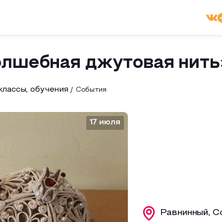
олшебная джутовая нить
лассы, обучения
События
17 июля
Равнинный, С