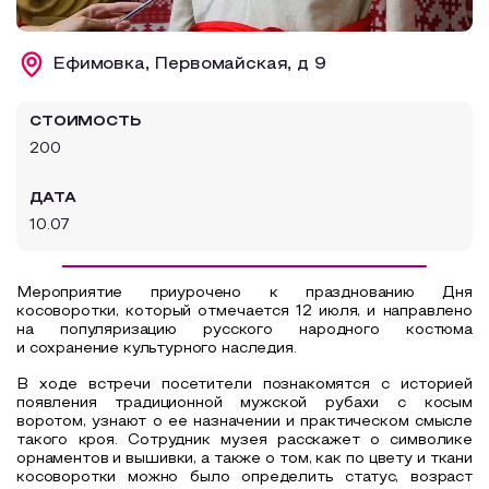
Образовательный туризм
Ефимовка, Первомайская, д 9
Аттестованные экскурсоводы
Маршруты от экскурсоводов
СТОИМОСТЬ
Все маршруты
200
Доступная среда
ДАТА
10.07
Мероприятие приурочено к празднованию Дня
косоворотки, который отмечается 12 июля, и направлено
на популяризацию русского народного костюма
и сохранение культурного наследия.
В ходе встречи посетители познакомятся с историей
появления традиционной мужской рубахи с косым
воротом, узнают о ее назначении и практическом смысле
такого кроя. Сотрудник музея расскажет о символике
орнаментов и вышивки, а также о том, как по цвету и ткани
косоворотки можно было определить статус, возраст