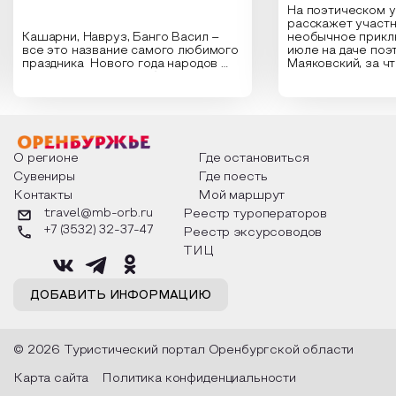
На поэтическом 
расскажет участн
Кашарни, Навруз, Банго Васил –
необычное прикл
все это название самого любимого
июле на даче поэ
праздника Нового года народов
Маяковский, за ч
России. Традиции и обычаи,
Сергеевич Пушки
которыми отмечают этот праздник
время года и поч
интересны и уникальны. Участники
считают макушкой
мероприятия узнают удивительные
стихотворения о 
факты из истории этого праздника,
Федора Тютчева,
о том, как встречают новый год в
Маяковского, Але
разных уголках страны, какие
Твардовского и д
О регионе
Где остановиться
обряды совершают на удачу и
поэтов, участники
Сувениры
Где поесть
благополучие, в чем схожи и
ответы не только
Контакты
Мой маршрут
различаются традиции. Кто такой
вопросы, но проч
Дед Мороз и откуда он пришел, как
каждой строчке з
travel@mb-orb.ru
Реестр туроператоров
его называют в разных уголках
восхищение само
+7 (3532) 32-37-47
Реестр эксурсоводов
страны и как появились елочные
яркому времени г
игрушки.
ТИЦ
ДОБАВИТЬ ИНФОРМАЦИЮ
© 2026 Туристический портал Оренбургской области
Карта сайта
Политика конфиденциальности