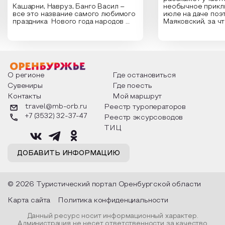
Кашарни, Навруз, Банго Васил –
необычное прикл
все это название самого любимого
июле на даче поэ
праздника Нового года народов
Маяковский, за ч
России. Традиции и обычаи,
Сергеевич Пушки
которыми отмечают этот праздник
время года и поч
интересны и уникальны. Участники
считают макушкой
мероприятия узнают удивительные
стихотворения о 
факты из истории этого праздника,
Федора Тютчева,
о том, как встречают новый год в
Маяковского, Але
разных уголках страны, какие
Твардовского и д
О регионе
Где остановиться
обряды совершают на удачу и
поэтов, участники
Сувениры
Где поесть
благополучие, в чем схожи и
ответы не только
Контакты
Мой маршрут
различаются традиции. Кто такой
вопросы, но проч
Дед Мороз и откуда он пришел, как
каждой строчке з
travel@mb-orb.ru
Реестр туроператоров
его называют в разных уголках
восхищение само
+7 (3532) 32-37-47
Реестр эксурсоводов
страны и как появились елочные
яркому времени г
игрушки.
ТИЦ
ДОБАВИТЬ ИНФОРМАЦИЮ
© 2026 Туристический портал Оренбургской области
Карта сайта
Политика конфиденциальности
Данный ресурс носит информационный характер.
Администрация не несет ответственности за качество