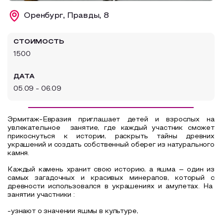
Образовательный туризм
Оренбург, Правды, 8
Аттестованные экскурсоводы
СТОИМОСТЬ
Маршруты от экскурсоводов
1500
Все маршруты
ДАТА
Доступная среда
05.09 - 06.09
Эрмитаж-Евразия приглашает детей и взрослых на
увлекательное занятие, где каждый участник сможет
прикоснуться к истории, раскрыть тайны древних
украшений и создать собственный оберег из натурального
камня.
Каждый камень хранит свою историю, а яшма – один из
самых загадочных и красивых минералов, который с
древности использовался в украшениях и амулетах. На
занятии участники :
-узнают о значении яшмы в культуре,