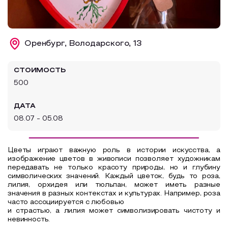
Образовательный туризм
Аттестованные экскурсоводы
Оренбург, Володарского, 13
Маршруты от экскурсоводов
Все маршруты
СТОИМОСТЬ
500
Доступная среда
ДАТА
08.07 - 05.08
Цветы играют важную роль в истории искусства, а
изображение цветов в живописи позволяет художникам
передавать не только красоту природы, но и глубину
символических значений. Каждый цветок, будь то роза,
лилия, орхидея или тюльпан, может иметь разные
значения в разных контекстах и культурах. Например, роза
часто ассоциируется с любовью
и страстью, а лилия может символизировать чистоту и
невинность.