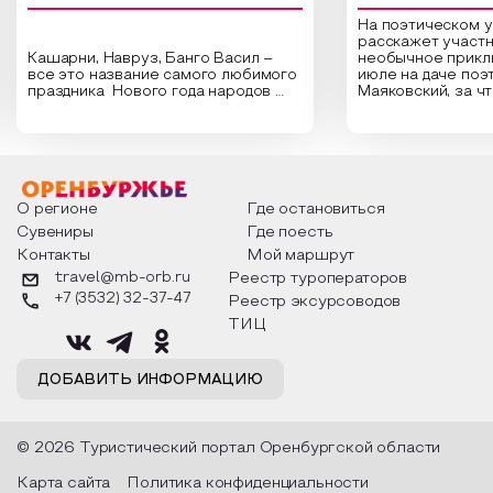
На поэтическом 
расскажет участн
Кашарни, Навруз, Банго Васил –
необычное прикл
все это название самого любимого
июле на даче поэ
праздника Нового года народов
Маяковский, за ч
России. Традиции и обычаи,
Сергеевич Пушки
которыми отмечают этот праздник
время года и поч
интересны и уникальны. Участники
считают макушкой
мероприятия узнают удивительные
стихотворения о 
факты из истории этого праздника,
Федора Тютчева,
о том, как встречают новый год в
Маяковского, Але
разных уголках страны, какие
Твардовского и д
О регионе
Где остановиться
обряды совершают на удачу и
поэтов, участники
Сувениры
Где поесть
благополучие, в чем схожи и
ответы не только
Контакты
Мой маршрут
различаются традиции. Кто такой
вопросы, но проч
Дед Мороз и откуда он пришел, как
каждой строчке з
travel@mb-orb.ru
Реестр туроператоров
его называют в разных уголках
восхищение само
+7 (3532) 32-37-47
Реестр эксурсоводов
страны и как появились елочные
яркому времени г
игрушки.
ТИЦ
ДОБАВИТЬ ИНФОРМАЦИЮ
© 2026 Туристический портал Оренбургской области
Карта сайта
Политика конфиденциальности