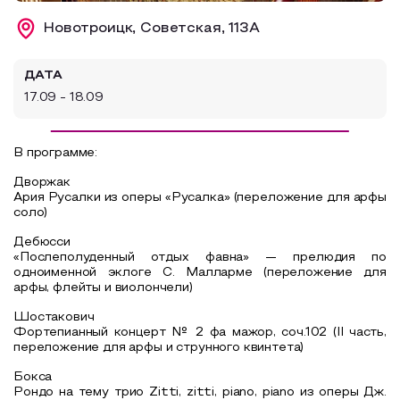
Образовательный туризм
Новотроицк, Советская, 113А
Аттестованные экскурсоводы
ДАТА
Маршруты от экскурсоводов
17.09 - 18.09
Все маршруты
Доступная среда
В программе:
Дворжак
Ария Русалки из оперы «Русалка» (переложение для арфы
соло)
Дебюсси
«Послеполуденный отдых фавна» — прелюдия по
одноименной эклоге С. Малларме (переложение для
арфы, флейты и виолончели)
Шостакович
Фортепианный концерт № 2 фа мажор, соч.102 (II часть,
переложение для арфы и струнного квинтета)
Бокса
Рондо на тему трио Zitti, zitti, piano, piano из оперы Дж.