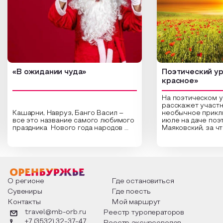
«В ожидании чуда»
Поэтический ур
красное»
На поэтическом 
расскажет участн
Кашарни, Навруз, Банго Васил –
необычное прикл
все это название самого любимого
июле на даче поэ
праздника Нового года народов
Маяковский, за ч
России. Традиции и обычаи,
Сергеевич Пушки
которыми отмечают этот праздник
время года и поч
интересны и уникальны. Участники
считают макушкой
мероприятия узнают удивительные
стихотворения о 
факты из истории этого праздника,
Федора Тютчева,
о том, как встречают новый год в
Маяковского, Але
разных уголках страны, какие
Твардовского и д
О регионе
Где остановиться
обряды совершают на удачу и
поэтов, участники
Сувениры
Где поесть
благополучие, в чем схожи и
ответы не только
Контакты
Мой маршрут
различаются традиции. Кто такой
вопросы, но проч
Дед Мороз и откуда он пришел, как
каждой строчке з
travel@mb-orb.ru
Реестр туроператоров
его называют в разных уголках
восхищение само
+7 (3532) 32-37-47