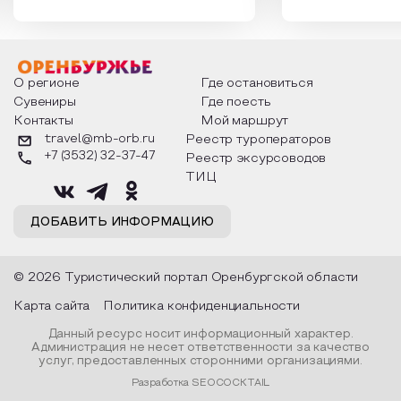
России. Традиции и обычаи,
Сергеевич Пушки
которыми отмечают этот праздник
время года и поч
интересны и уникальны. Участники
считают макушкой
мероприятия узнают удивительные
стихотворения о 
факты из истории этого праздника,
Федора Тютчева,
о том, как встречают новый год в
Маяковского, Але
разных уголках страны, какие
Твардовского и д
О регионе
Где остановиться
обряды совершают на удачу и
поэтов, участники
Сувениры
Где поесть
благополучие, в чем схожи и
ответы не только
Контакты
Мой маршрут
различаются традиции. Кто такой
вопросы, но проч
Дед Мороз и откуда он пришел, как
каждой строчке з
travel@mb-orb.ru
Реестр туроператоров
его называют в разных уголках
восхищение само
+7 (3532) 32-37-47
Реестр эксурсоводов
страны и как появились елочные
яркому времени г
игрушки.
ТИЦ
ДОБАВИТЬ ИНФОРМАЦИЮ
© 2026 Туристический портал Оренбургской области
Карта сайта
Политика конфиденциальности
Данный ресурс носит информационный характер.
Администрация не несет ответственности за качество
услуг, предоставленных сторонними организациями.
Разработка SEOCOCKTAIL