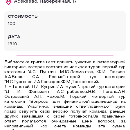
Асекеево, Набережная, 17
Образовательный туризм
СТОИМОСТЬ
Аттестованные экскурсоводы
100
Маршруты от экскурсоводов
ДАТА
Все маршруты
13.10
Доступная среда
Библиотека приглашает принять участие в литературной
викторине, которая состоит из четырех туров: первый тур
категории "А.С. Пушкин, М.Ю.Лермонтов, Ф.И. Тютчев,
А.А.Блок, С.А. Есенин",второй тур категории
"И.С.Тургенев,И.А.Гончаров,Ф.М.Достоевский,
Л.Н.Толстой, Л.И. Куприн,И.А. Бунин", третий тур категории
"Д. И. Фонвизин, А.С.Грибоедов,Н.В. Гоголь,А.Н.
Островский, А.П. Чехов,М. Горький, четвертый тур
категория "Вопросы для финалистов"поделившись на
команды. Участники, знающие ответ,поднимают руки;
право озвучить свою версию получат команда, раньше
других заявившая о своей готовности.За правильный
ответ полагаются очки,равные цене вопроса; за
неправильный -со счёта команды эта сумма,