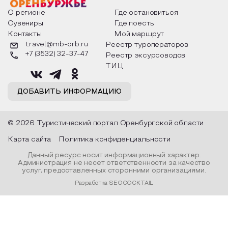
о том, как встречают новый год в
Маяковского, Але
разных уголках страны, какие
Твардовского и д
О регионе
Где остановиться
обряды совершают на удачу и
поэтов, участники
Сувениры
Где поесть
благополучие, в чем схожи и
ответы не только
Контакты
Мой маршрут
различаются традиции. Кто такой
вопросы, но проч
Дед Мороз и откуда он пришел, как
каждой строчке з
travel@mb-orb.ru
Реестр туроператоров
его называют в разных уголках
восхищение само
+7 (3532) 32-37-47
Реестр эксурсоводов
страны и как появились елочные
яркому времени г
игрушки.
ТИЦ
ДОБАВИТЬ ИНФОРМАЦИЮ
© 2026 Туристический портал Оренбургской области
Карта сайта
Политика конфиденциальности
Данный ресурс носит информационный характер.
Администрация не несет ответственности за качество
услуг, предоставленных сторонними организациями.
Разработка SEOCOCKTAIL