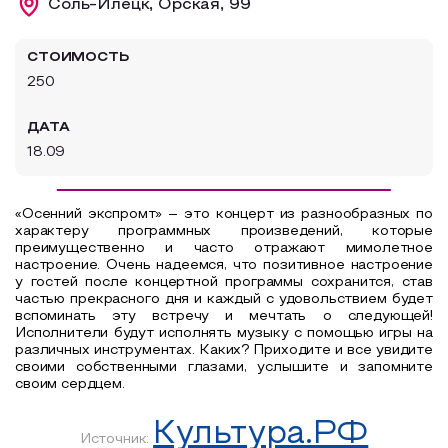
Соль-Илецк, Орская, 99
Образовательный туризм
СТОИМОСТЬ
Аттестованные экскурсоводы
250
Маршруты от экскурсоводов
ДАТА
Все маршруты
18.09
Доступная среда
«Осенний экспромт» – это концерт из разнообразных по
характеру программных произведений, которые
преимущественно и часто отражают мимолетное
настроение. Очень надеемся, что позитивное настроение
у гостей после концертной программы сохранится, став
частью прекрасного дня и каждый с удовольствием будет
вспоминать эту встречу и мечтать о следующей!
Исполнители будут исполнять музыку с помощью игры на
различных инструментах. Каких? Приходите и все увидите
своими собственными глазами, услышите и запомните
своим сердцем.
Культура.РФ
Источник: