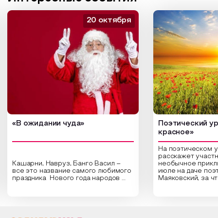
20 октября
«В ожидании чуда»
Поэтический ур
красное»
На поэтическом 
расскажет участн
Кашарни, Навруз, Банго Васил –
необычное прикл
все это название самого любимого
июле на даче поэ
праздника Нового года народов
Маяковский, за ч
России. Традиции и обычаи,
Сергеевич Пушки
которыми отмечают этот праздник
время года и поч
интересны и уникальны. Участники
считают макушкой
мероприятия узнают удивительные
стихотворения о 
факты из истории этого праздника,
Федора Тютчева,