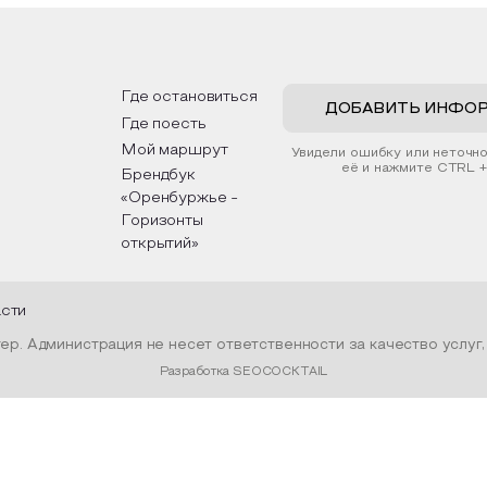
р и будет напоминать о
традициях, праздниках, обряд
степных просторах.
которые связаны с природой
религией; устном народном
жим смастерить также
творчестве, в котором отра
ные закладки для книг,
история возникновения народ
зуя ламинатор и прозрачную
быт и праздники.
Где остановиться
 Внутри закладки поместим
ДОБАВИТЬ ИНФО
Где поесть
нные растения, красиво
в ее логотипом библиотеки
Мой маршрут
Увидели ошибку или неточн
й.
её и нажмите CTRL +
Брендбук
«Оренбуржье -
Горизонты
открытий»
асти
р. Администрация не несет ответственности за качество услуг
Разработка SEOCOCKTAIL