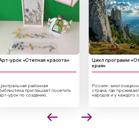
ок «Степная красота»
Цикл программ «От края
края»
льная районная
Россия- многонациональная
тека приглашает посетить
страна, где проживает более
к по созданию
народов и у каждого своя
льных композиций из
уникальная национальная ку
ных трав и цветов.
На мероприятии участники
исты научат технике
совершат путешествие по
ожения растений в рамке
необъятной стране, посетят
дания эстетически
Сибири, дальнего Востока, У
ательной картины, которую
Кавказа, где познакомятся 
адите с помощью рамки,
культурными и архитектурн
й бумаги и высушенных
достопримечательностями, 
й. Эко-картина дополнит
интересные факты о национ