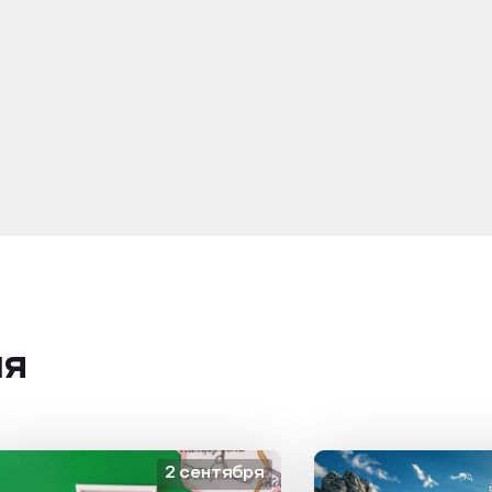
ия
2 сентября
14