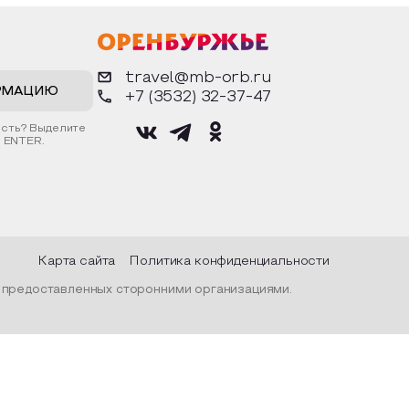
ах,
фигурки. Разыграют сценки из
возник
 и
известных произведений. Все
основн
материалы предоставляются
достоп
жалась
организатором.
архите
а, их
городо
travel@mb-orb.ru
народн
просла
РМАЦИЮ
+7 (3532) 32-37-47
С помо
гости у
ость? Выделите
время 
 ENTER.
финифт
музее 
«Оруже
музее 
Посадс
Карта сайта
Политика конфиденциальности
, предоставленных сторонними организациями.