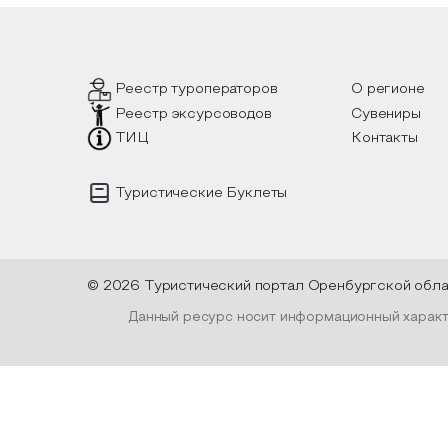
кой
вопросы, но прочувствовать как в
интерье
, как
каждой строчке заложено тепло и
летних 
ах
восхищение самому теплому и
чные
яркому времени года.
Предло
уникаль
исполь
Реестр туроператоров
О регионе
пленку.
Реестр эксурсоводов
Сувениры
высуше
оформи
ТИЦ
Контакты
и ленто
Туристические Буклеты
© 2026 Туристический портал Оренбургской обл
Данный ресурс носит информационный характе