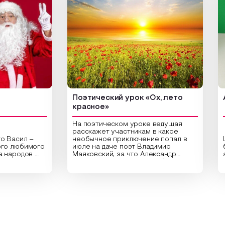
Поэтический урок «Ох, лето
Арт-ур
красное»
На поэтическом уроке ведущая
расскажет участникам в какое
л –
необычное приключение попал в
Центра
бимого
июле на даче поэт Владимир
библио
дов
Маяковский, за что Александр
арт-уро
Сергеевич Пушкин не любил это
оригина
здник
время года и почему месяц июль
высушен
тники
считают макушкой лета. Прочитав
Специал
льные
стихотворения о лете
распол
дника,
Федора Тютчева, Владимира
для соз
д в
Маяковского, Александра
привлек
Твардовского и других известных
вы созд
и
поэтов, участники смогут найти
плотно
ответы не только на эти
растени