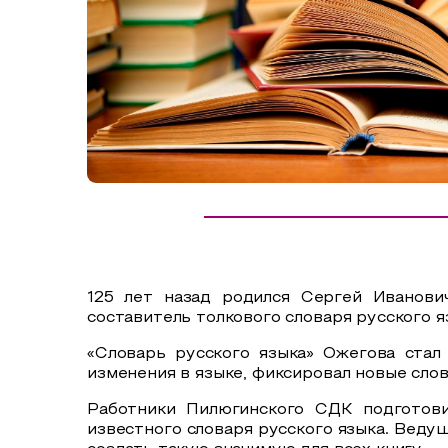
Сельский туризм
СУВЕНИРЫ
Аудио маршруты
НАЦИОНАЛЬНЫЙ ТУРИСТСКИЙ МАРШРУТ
Автотуризм
Образовательный туризм
Аттестованные экскурсоводы
Маршруты от экскурсоводов
Все маршруты
125 лет назад родился Сергей Иванови
Доступная среда
составитель толкового словаря русского я
«Словарь русского языка» Ожегова стал
изменения в языке, фиксировал новые слов
Работники Пилюгинского СДК подготови
известного словаря русского языка. Ведущ