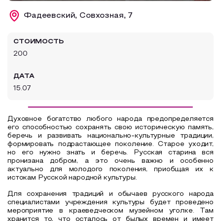
Образовательный туризм
Фадеевский, Совхозная, 7
Аттестованные экскурсоводы
СТОИМОСТЬ
Маршруты от экскурсоводов
200
Все маршруты
ДАТА
Доступная среда
15.07
Духовное богатство любого народа предопределяется
его способностью сохранять свою историческую память,
беречь и развивать национально-культурные традиции,
формировать подрастающее поколение. Старое уходит,
но его нужно знать и беречь. Русская старина вся
пронизана добром, а это очень важно и особенно
актуально для молодого поколения, приобщая их к
истокам Русской народной культуры.
Для сохранения традиций и обычаев русского народа
специалистами учреждения культуры будет проведено
мероприятие в краеведческом музейном уголке. Там
хранится то, что осталось от былых времен и имеет