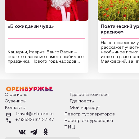
«В ожидании чуда»
Поэтический ур
красное»
На поэтическом 
расскажет участн
Кашарни, Навруз, Банго Васил –
необычное прикл
все это название самого любимого
июле на даче поэ
праздника Нового года народов
Маяковский, за ч
России. Традиции и обычаи,
Сергеевич Пушки
которыми отмечают этот праздник
время года и поч
интересны и уникальны. Участники
считают макушкой
мероприятия узнают удивительные
стихотворения о 
факты из истории этого праздника,
Федора Тютчева,
о том, как встречают новый год в
Маяковского, Але
разных уголках страны, какие
Твардовского и д
О регионе
Где остановиться
обряды совершают на удачу и
поэтов, участники
Сувениры
Где поесть
благополучие, в чем схожи и
ответы не только
Контакты
Мой маршрут
различаются традиции. Кто такой
вопросы, но проч
Дед Мороз и откуда он пришел, как
каждой строчке з
travel@mb-orb.ru
Реестр туроператоров
его называют в разных уголках
восхищение само
+7 (3532) 32-37-47
Реестр эксурсоводов
страны и как появились елочные
яркому времени г
игрушки.
ТИЦ