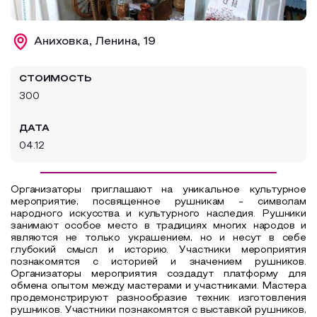
Образовательный туризм
Аниховка, Ленина, 19
Аттестованные экскурсоводы
Маршруты от экскурсоводов
СТОИМОСТЬ
Все маршруты
300
Доступная среда
ДАТА
04.12
Организаторы приглашают на уникальное культурное
мероприятие, посвященное рушникам - символам
народного искусства и культурного наследия. Рушники
занимают особое место в традициях многих народов и
являются не только украшением, но и несут в себе
глубокий смысл и историю. Участники мероприятия
познакомятся с историей и значением рушников.
Организаторы мероприятия создадут платформу для
обмена опытом между мастерами и участниками. Мастера
продемонстрируют разнообразие техник изготовления
рушников. Участники познакомятся с выставкой рушников,