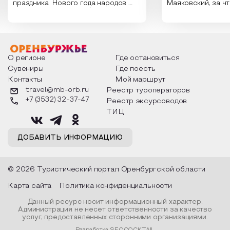
праздника Нового года народов
Маяковский, за ч
России. Традиции и обычаи,
Сергеевич Пушки
которыми отмечают этот праздник
время года и поч
интересны и уникальны. Участники
считают макушкой
мероприятия узнают удивительные
стихотворения о 
факты из истории этого праздника,
Федора Тютчева,
о том, как встречают новый год в
Маяковского, Але
разных уголках страны, какие
Твардовского и д
О регионе
Где остановиться
обряды совершают на удачу и
поэтов, участники
Сувениры
Где поесть
благополучие, в чем схожи и
ответы не только
Контакты
Мой маршрут
различаются традиции. Кто такой
вопросы, но проч
Дед Мороз и откуда он пришел, как
каждой строчке з
travel@mb-orb.ru
Реестр туроператоров
его называют в разных уголках
восхищение само
+7 (3532) 32-37-47
Реестр эксурсоводов
страны и как появились елочные
яркому времени г
игрушки.
ТИЦ
ДОБАВИТЬ ИНФОРМАЦИЮ
© 2026 Туристический портал Оренбургской области
Карта сайта
Политика конфиденциальности
Данный ресурс носит информационный характер.
Администрация не несет ответственности за качество
услуг, предоставленных сторонними организациями.